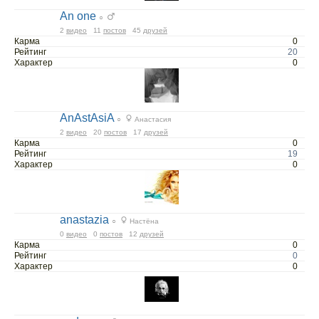
An one
○
2
видео
11
постов
45
друзей
Карма
0
Рейтинг
20
Характер
0
AnAstAsiA
○
Анастасия
2
видео
20
постов
17
друзей
Карма
0
Рейтинг
19
Характер
0
anastazia
○
Настёна
0
видео
0
постов
12
друзей
Карма
0
Рейтинг
0
Характер
0