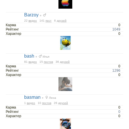
Barzoy
○
22
видео
141
пост
6
друзей
Карма
0
Рейтинг
1049
Характер
0
bash
○
Илья
81
видео
15
постов
36
друзей
Карма
0
Рейтинг
1296
Характер
0
basman
○
Лена
1
видео
10
постов
26
друзей
Карма
0
Рейтинг
0
Характер
0