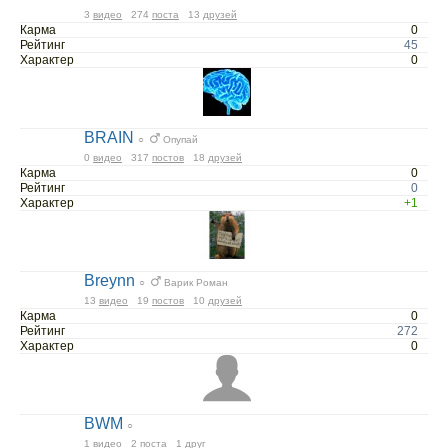
3
видео
274
поста
13
друзей
Карма
0
Рейтинг
45
Характер
0
BRAIN
○
Опупай
0
видео
317
постов
18
друзей
Карма
0
Рейтинг
0
Характер
+1
Breynn
○
Варик Роман
13
видео
19
постов
10
друзей
Карма
0
Рейтинг
272
Характер
0
BWM
○
1
видео
2
поста
1
друг