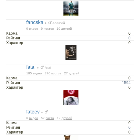
fancska
○
Алексей
0
видео
9
постов
19
друзей
Карма
0
Рейтинг
0
Характер
0
fatal
○
fatal
185
видео
376
постов
27
друзей
Карма
0
Рейтинг
1594
Характер
0
fateev
○
6
видео
52
поста
12
друзей
Карма
0
Рейтинг
0
Характер
0