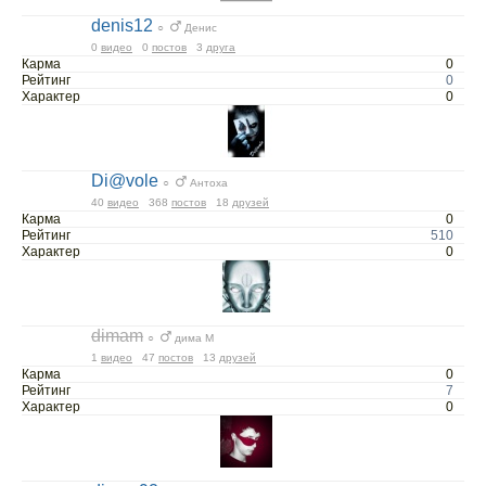
denis12
○
Денис
0
видео
0
постов
3
друга
Карма
0
Рейтинг
0
Характер
0
Di@vole
○
Антоха
40
видео
368
постов
18
друзей
Карма
0
Рейтинг
510
Характер
0
dimam
○
дима М
1
видео
47
постов
13
друзей
Карма
0
Рейтинг
7
Характер
0