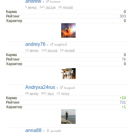
andrew
○
Andrew
5
видео
247
постов
26
друзей
Карма
0
Рейтинг
303
Характер
0
andrey76
○
АНДРЕЙ
12
видео
145
постов
18
друзей
Карма
0
Рейтинг
76
Характер
0
Andryxa24rus
○
Андрей
68
видео
801
пост
22
друга
Карма
+10
Рейтинг
731
Характер
+1
anna88
○
anna88