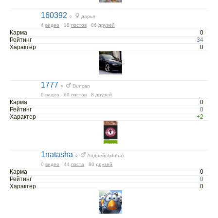
160392
○
дарья
4
видео
18
постов
86
друзей
Карма
0
Рейтинг
34
Характер
0
1777
○
Duncan
0
видео
60
постов
8
друзей
Карма
0
Рейтинг
0
Характер
+2
1natasha
○
Андрей(djduha).
0
видео
44
поста
80
друзей
Карма
0
Рейтинг
0
Характер
0