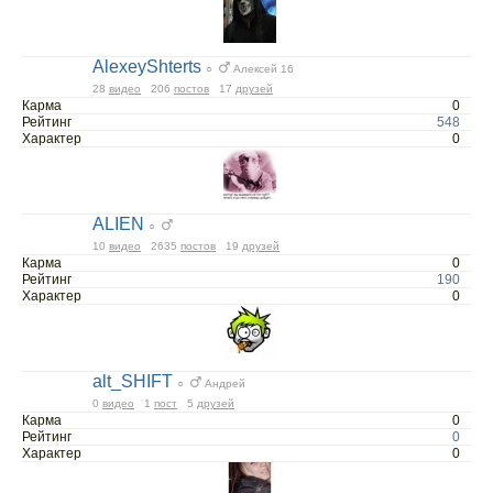
AlexeyShterts
○
Алексей 16
28
видео
206
постов
17
друзей
Карма
0
Рейтинг
548
Характер
0
ALIEN
○
10
видео
2635
постов
19
друзей
Карма
0
Рейтинг
190
Характер
0
alt_SHIFT
○
Андрей
0
видео
1
пост
5
друзей
Карма
0
Рейтинг
0
Характер
0