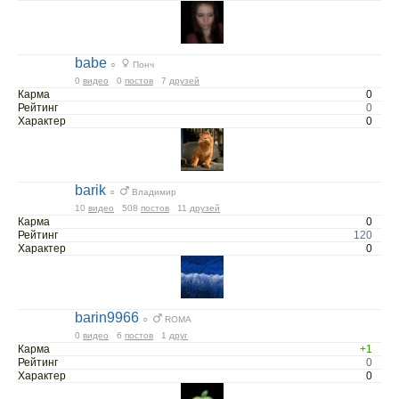
babe
○
Понч
0
видео
0
постов
7
друзей
Карма
0
Рейтинг
0
Характер
0
barik
○
Владимир
10
видео
508
постов
11
друзей
Карма
0
Рейтинг
120
Характер
0
barin9966
○
ROMA
0
видео
6
постов
1
друг
Карма
+1
Рейтинг
0
Характер
0