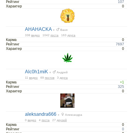
Рейтинг
107
Характер
0
AHAHACKA
○
Ваня
338
видео
1042
поста
163
друга
Карма
0
Рейтинг
7697
Характер
0
Alc0h1miK
○
Андрей
11
видео
69
постов
3
друга
Карма
+1
Рейтинг
325
Характер
0
aleksandra666
○
Александра
0
видео
4
поста
27
друзей
Карма
0
Рейтинг
0