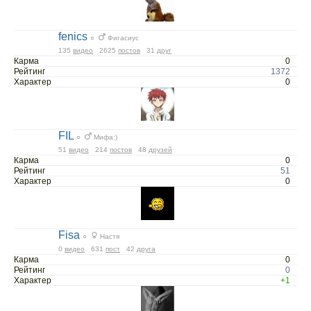
fenics
○
Фигасиус
135
видео
2625
постов
31
друг
Карма
0
Рейтинг
1372
Характер
0
FIL
○
Мифа:)
51
видео
214
постов
48
друзей
Карма
0
Рейтинг
51
Характер
0
Fisa
○
Настя
0
видео
631
пост
42
друга
Карма
0
Рейтинг
0
Характер
+1