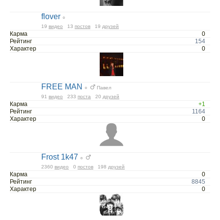
flover
○
19
видео
13
постов
19
друзей
Карма
0
Рейтинг
154
Характер
0
FREE MAN
○
Павел
91
видео
233
поста
20
друзей
Карма
+1
Рейтинг
1164
Характер
0
Frost 1k47
○
2360
видео
0
постов
198
друзей
Карма
0
Рейтинг
8845
Характер
0