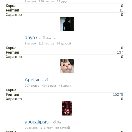
2
видео
126
постов
31
друг
Карма
0
Рейтинг
11
Характер
0
anya7
○
Анюта
8
видео
119
постов
46
друзей
Карма
0
Рейтинг
137
Характер
0
Apelsin
○
297
видео
4041
пост
43
друга
Карма
+1
Рейтинг
15278
Характер
0
apocalipsis
○
Ян
20
видео
171
пост
50
друзей