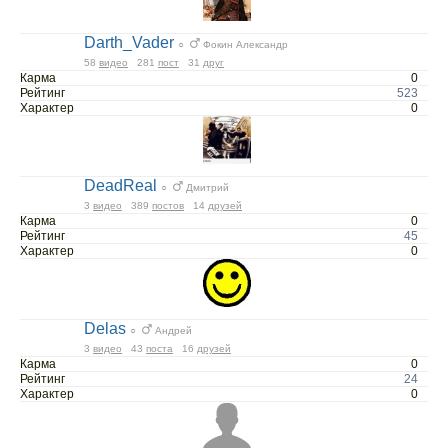
Darth_Vader
○
Фокин Александр
58
видео
281
пост
31
друг
Карма
0
Рейтинг
523
Характер
0
DeadReal
○
Дмитрий
3
видео
389
постов
14
друзей
Карма
0
Рейтинг
45
Характер
0
Delas
○
Андрей
3
видео
43
поста
16
друзей
Карма
0
Рейтинг
24
Характер
0