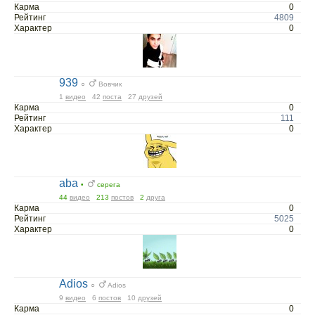
Карма
0
Рейтинг
4809
Характер
0
939
○
Вовчик
1
видео
42
поста
27
друзей
Карма
0
Рейтинг
111
Характер
0
aba
•
серега
44
видео
213
постов
2
друга
Карма
0
Рейтинг
5025
Характер
0
Adios
○
Adios
9
видео
6
постов
10
друзей
Карма
0