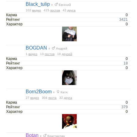
Black_tulip
○
Евгений
102
видео
415
постов
42
друга
Карма
0
Рейтинг
3421
Характер
0
BOGDAN
○
Андрей
1
видео
13
постов
10
друзей
Карма
0
Рейтинг
18
Характер
0
Born2Boom
○
Катя.
27
видео
304
поста
32
друга
Карма
0
Рейтинг
379
Характер
0
Botan
○
Константин