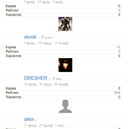
0
видео
24
поста
2
друга
Карма
0
Рейтинг
0
Характер
0
domik
○
anton
0
видео
154
поста
12
друзей
Карма
+1
Рейтинг
0
Характер
0
DRESHER
○
Макс
44
видео
93
поста
99
друзей
Карма
0
Рейтинг
534
Характер
0
drkin
○
11
видео
26
постов
1
друг