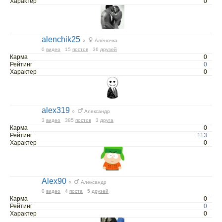
Характер
0
alenchik25
○
Алёночка
0
видео
15
постов
36
друзей
Карма
0
Рейтинг
0
Характер
0
alex319
○
Александр
3
видео
385
постов
3
друга
Карма
0
Рейтинг
113
Характер
0
Alex90
○
Александр
0
видео
4
поста
5
друзей
Карма
0
Рейтинг
0
Характер
0