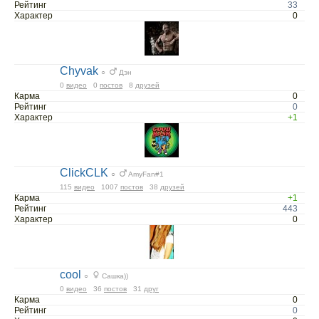
Рейтинг
33
Характер
0
Chyvak
○
Дэн
0
видео
0
постов
8
друзей
Карма
0
Рейтинг
0
Характер
+1
ClickCLK
○
AmyFan#1
115
видео
1007
постов
38
друзей
Карма
+1
Рейтинг
443
Характер
0
cool
○
Сашка))
0
видео
36
постов
31
друг
Карма
0
Рейтинг
0