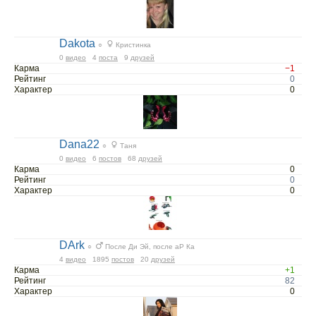
Dakota
○
Кристинка
0
видео
4
поста
9
друзей
Карма
−1
Рейтинг
0
Характер
0
Dana22
○
Таня
0
видео
6
постов
68
друзей
Карма
0
Рейтинг
0
Характер
0
DArk
○
После Ди Эй, после аР Ка
4
видео
1895
постов
20
друзей
Карма
+1
Рейтинг
82
Характер
0