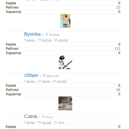
Карма
0
Рейтинг
23
Характер
0
Bysinka
○
Любовь
5
видео
79
постов
48
друзей
Карма
0
Рейтинг
112
Характер
0
c00per
○
Дмитрий
2
видео
22
поста
10
друзей
Карма
0
Рейтинг
94
Характер
0
Catnik
○
Анна
2
видео
69
постов
21
друг
Карма
0