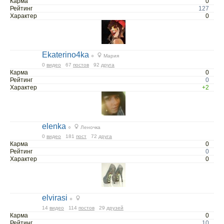
Карма
0
Рейтинг
127
Характер
0
Ekaterino4ka
○
Мария
0
видео
67
постов
92
друга
Карма
0
Рейтинг
0
Характер
+2
elenka
○
Леночка
0
видео
181
пост
72
друга
Карма
0
Рейтинг
0
Характер
0
elvirasi
○
14
видео
114
постов
29
друзей
Карма
0
Рейтинг
10