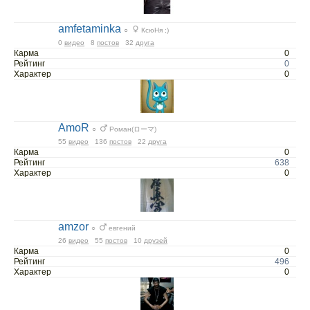
amfetaminka
○
КсюНя ;)
0
видео
8
постов
32
друга
Карма
0
Рейтинг
0
Характер
0
AmoR
○
Роман(ローマ)
55
видео
136
постов
22
друга
Карма
0
Рейтинг
638
Характер
0
amzor
○
евгений
26
видео
55
постов
10
друзей
Карма
0
Рейтинг
496
Характер
0