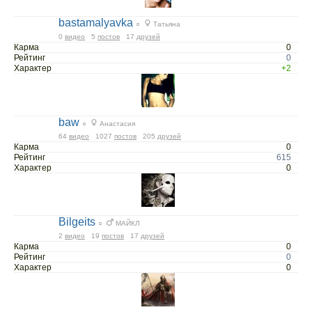
bastamalyavka
○
Татьяна
0
видео
5
постов
17
друзей
Карма
0
Рейтинг
0
Характер
+2
baw
○
Анастасия
64
видео
1027
постов
205
друзей
Карма
0
Рейтинг
615
Характер
0
Bilgeits
○
МАЙКЛ
2
видео
19
постов
17
друзей
Карма
0
Рейтинг
0
Характер
0