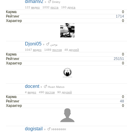
diman92
○
Dmitry
122
видео
1032
поста
193
друга
Карма
0
Рейтинг
1714
Характер
0
Djoni05
○
يوجين
1047
видео
1489
постов
48
друзей
Карма
0
Рейтинг
25151
Характер
0
docent
○
Huan Matus
4
видео
490
постов
90
друзей
Карма
0
Рейтинг
48
Характер
0
dogistail
○
ННННННН