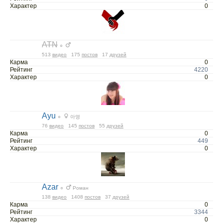
Характер
0
ATN
○
513
видео
175
постов
17
друзей
Карма
0
Рейтинг
4220
Характер
0
Ayu
○
아영
76
видео
145
постов
55
друзей
Карма
0
Рейтинг
449
Характер
0
Azar
○
Роман
138
видео
1408
постов
37
друзей
Карма
0
Рейтинг
3344
Характер
0