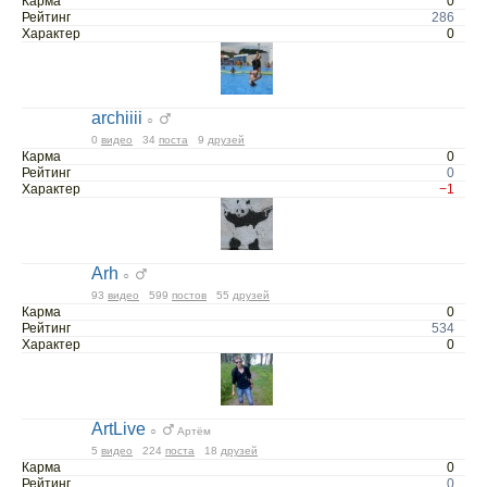
Карма
0
Рейтинг
286
Характер
0
archiiii
○
0
видео
34
поста
9
друзей
Карма
0
Рейтинг
0
Характер
−1
Arh
○
93
видео
599
постов
55
друзей
Карма
0
Рейтинг
534
Характер
0
ArtLive
○
Артём
5
видео
224
поста
18
друзей
Карма
0
Рейтинг
0