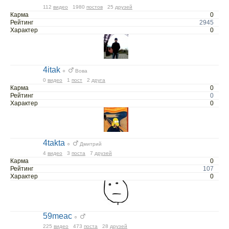
112
видео
1980
постов
25
друзей
Карма
0
Рейтинг
2945
Характер
0
4itak
○
Вова
0
видео
1
пост
2
друга
Карма
0
Рейтинг
0
Характер
0
4takta
○
Дмитрий
4
видео
3
поста
7
друзей
Карма
0
Рейтинг
107
Характер
0
59meac
○
225
видео
473
поста
28
друзей