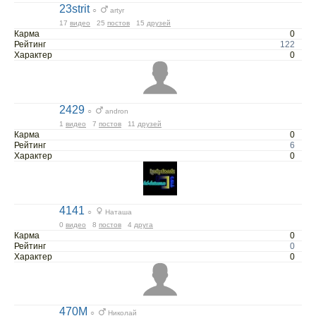
23strit
○
artyr
17
видео
25
постов
15
друзей
Карма
0
Рейтинг
122
Характер
0
2429
○
andron
1
видео
7
постов
11
друзей
Карма
0
Рейтинг
6
Характер
0
4141
○
Наташа
0
видео
8
постов
4
друга
Карма
0
Рейтинг
0
Характер
0
470M
○
Николай