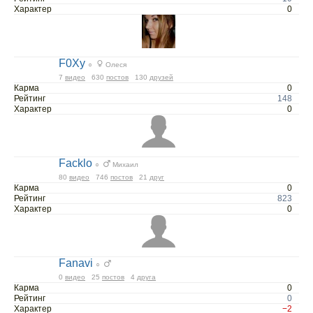
Характер
0
F0Xy
○
Олеся
7
видео
630
постов
130
друзей
Карма
0
Рейтинг
148
Характер
0
Facklo
○
Михаил
80
видео
746
постов
21
друг
Карма
0
Рейтинг
823
Характер
0
Fanavi
○
0
видео
25
постов
4
друга
Карма
0
Рейтинг
0
Характер
−2