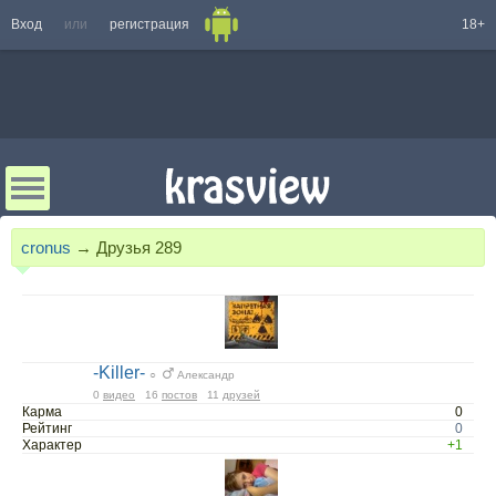
Вход
или
регистрация
18+
cronus
→
Друзья
289
-Killer-
○
Александр
0
видео
16
постов
11
друзей
Карма
0
Рейтинг
0
Характер
+1