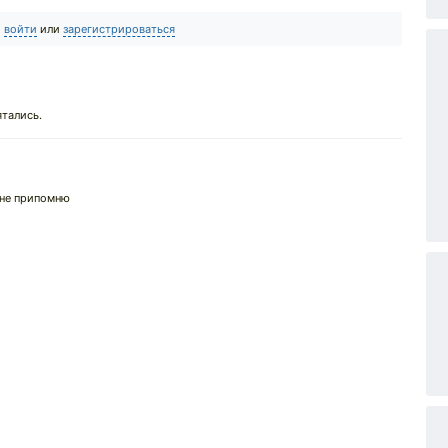
о
войти
или
зарегистрироваться
ятались.
 не припомню