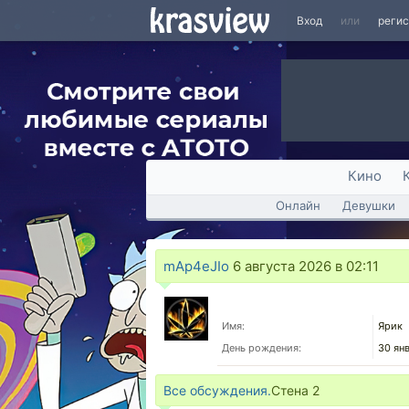
Вход
или
реги
Кино
Онлайн
Девушки
mAp4eJIo
6 августа 2026 в 02:11
Имя:
Ярик
День рождения:
30 ян
Все обсуждения.
Стена
2