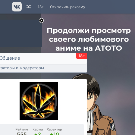
18+
Отключить рекламу
18+
Общение
раторы и модераторы
Рейтинг
Карма
Характер
555
+3
+10