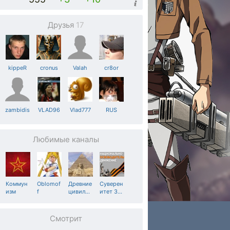
Друзья
17
kippeR
cronus
Valah
cr8or
zambidis
VLAD96
Vlad777
RUS
Любимые каналы
Коммун
Oblomof
Древние
Суверен
изм
f
цивил
…
итет З
…
Смотрит