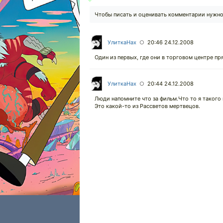
Чтобы писать и оценивать комментарии нужн
УлиткаНах
20:46 24.12.2008
○
Один из первых, где они в торговом центре пр
УлиткаНах
20:44 24.12.2008
○
Люди напомните что за фильм.Что то я такого
Это какой-то из Рассветов мертвецов.