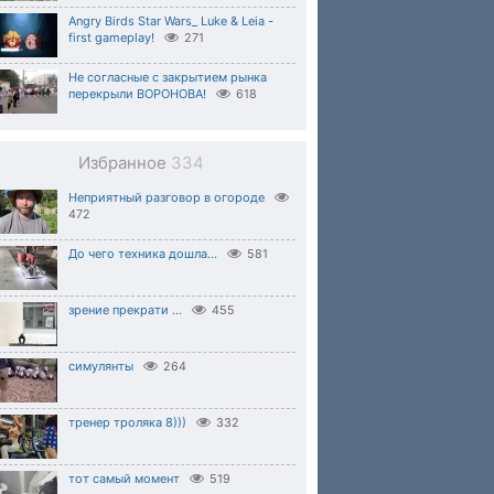
Angry Birds Star Wars_ Luke & Leia -
first gameplay!
271
Не согласные с закрытием рынка
перекрыли ВОРОНОВА!
618
Избранное
334
Неприятный разговор в огороде
472
До чего техника дошла...
581
зрение прекрати ...
455
симулянты
264
тренер троляка 8)))
332
тот самый момент
519