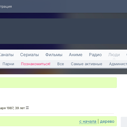
страция
Каналы
Сериалы
Фильмы
Аниме
Радио
Люди
Парни
Познакомиться!
Все
Самые активные
Админист
варя 1987, 39 лет
с начала
|
дерево