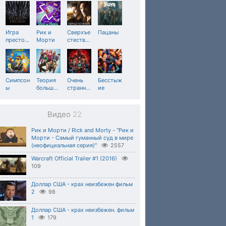
Игра
Рик и
Сверхъе
Пацаны
престо
…
Морти
стеств
…
Симпсон
Теория
Очень
Бесстыж
ы
больш
…
странн
…
ие
Видео
22
Рик и Морти / Rick and Morty - "Рик и
Морти - Самый гуманный суд в мире
(неофициальная серия)"
2557
Warcraft Official Trailer #1 (2016)
109
Доллар США - крах неизбежен фильм
2
98
Доллар США - крах неизбежен. фильм
1
179