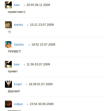
baw
20:55 06.11.2009
○
приветики=)
elenka
15:21 23.07.2009
○
=)
Sandra
19:52 15.07.2009
○
ПРИВЕТ!
baw
11:36 03.07.2009
○
привет
Engel
19:39 01.07.2009
○
Дарова!!
софья
23:54 30.06.2009
○