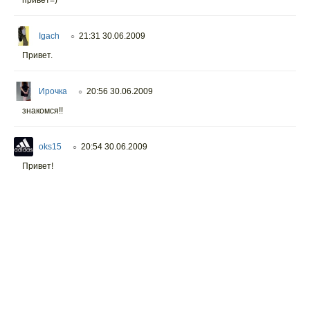
привет=)
Igach
21:31 30.06.2009
○
Привет.
Ирочка
20:56 30.06.2009
○
знакомся!!
oks15
20:54 30.06.2009
○
Привет!