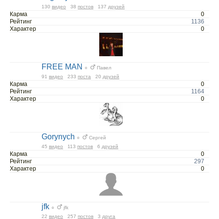
130
видео
38
постов
137
друзей
Карма
0
Рейтинг
1136
Характер
0
FREE MAN
○
Павел
91
видео
233
поста
20
друзей
Карма
0
Рейтинг
1164
Характер
0
Gorynych
○
Сергей
45
видео
113
постов
6
друзей
Карма
0
Рейтинг
297
Характер
0
jfk
○
jfk
22
видео
257
постов
3
друга