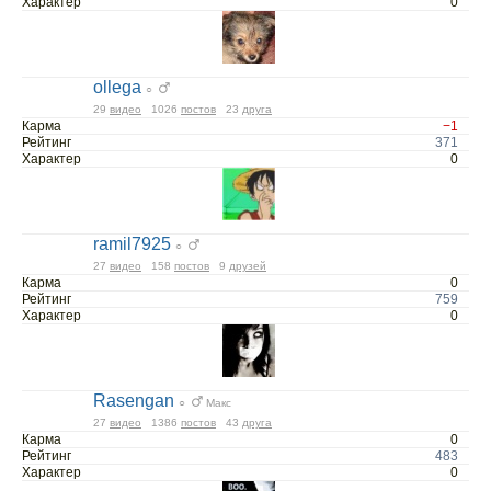
Характер
0
ollega
○
29
видео
1026
постов
23
друга
Карма
−1
Рейтинг
371
Характер
0
ramil7925
○
27
видео
158
постов
9
друзей
Карма
0
Рейтинг
759
Характер
0
Rasengan
○
Макс
27
видео
1386
постов
43
друга
Карма
0
Рейтинг
483
Характер
0