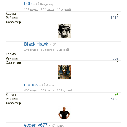
b0b
○
Владимир
159
видео
962
поста
13
друзей
Карма
0
Рейтинг
1818
Характер
0
Black Hawk
○
146
видео
69
постов
7
друзей
Карма
0
Рейтинг
809
Характер
0
cronus
○
Игорь
486
видео
383
поста
289
друзей
Карма
+3
Рейтинг
5780
Характер
0
evgeniy677
○
ГЕША