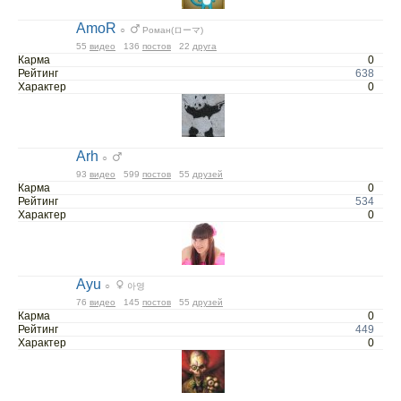
AmoR
○
Роман(ローマ)
55
видео
136
постов
22
друга
Карма
0
Рейтинг
638
Характер
0
Arh
○
93
видео
599
постов
55
друзей
Карма
0
Рейтинг
534
Характер
0
Ayu
○
아영
76
видео
145
постов
55
друзей
Карма
0
Рейтинг
449
Характер
0