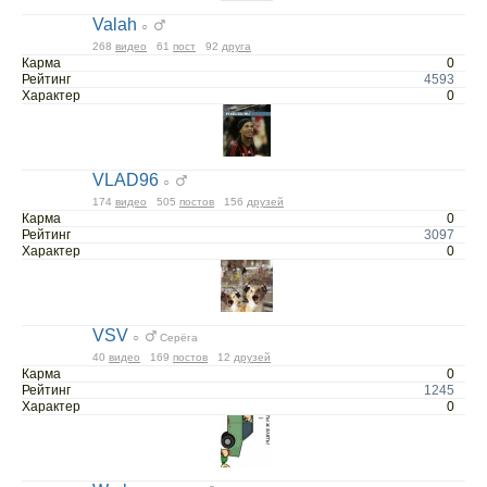
Valah
○
268
видео
61
пост
92
друга
Карма
0
Рейтинг
4593
Характер
0
VLAD96
○
174
видео
505
постов
156
друзей
Карма
0
Рейтинг
3097
Характер
0
VSV
○
Серёга
40
видео
169
постов
12
друзей
Карма
0
Рейтинг
1245
Характер
0