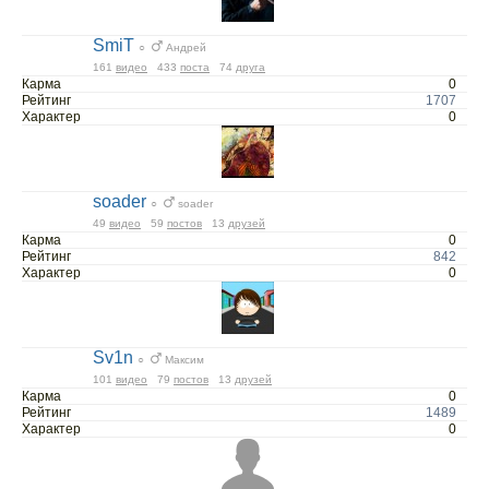
SmiT
○
Андрей
161
видео
433
поста
74
друга
Карма
0
Рейтинг
1707
Характер
0
soader
○
soader
49
видео
59
постов
13
друзей
Карма
0
Рейтинг
842
Характер
0
Sv1n
○
Максим
101
видео
79
постов
13
друзей
Карма
0
Рейтинг
1489
Характер
0