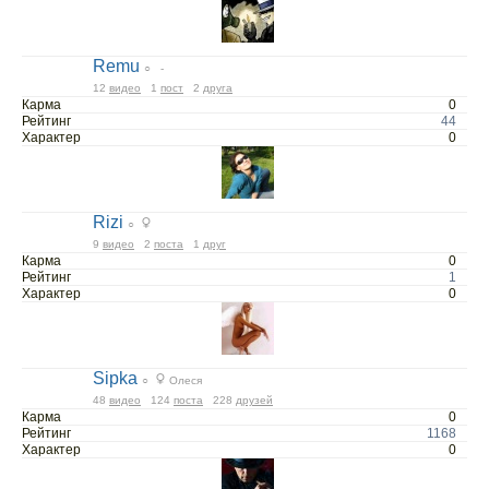
Remu
○ -
12
видео
1
пост
2
друга
Карма
0
Рейтинг
44
Характер
0
Rizi
○
9
видео
2
поста
1
друг
Карма
0
Рейтинг
1
Характер
0
Sipka
○
Олеся
48
видео
124
поста
228
друзей
Карма
0
Рейтинг
1168
Характер
0