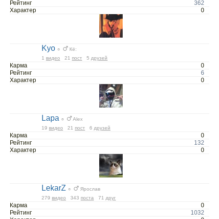
Рейтинг
362
Характер
0
Kyo
○
Кё:
1
видео
21
пост
5
друзей
Карма
0
Рейтинг
6
Характер
0
Lapa
○
Alex
19
видео
21
пост
6
друзей
Карма
0
Рейтинг
132
Характер
0
LekarZ
○
Ярослав
279
видео
343
поста
71
друг
Карма
0
Рейтинг
1032