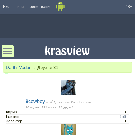
Вход
или
регистрация
18+
Darth_Vader
→
Друзья
31
9cowboy
○
Дегтяренко Иван Петрович
36
видео
423
поста
15
друзей
Карма
0
Рейтинг
656
Характер
0