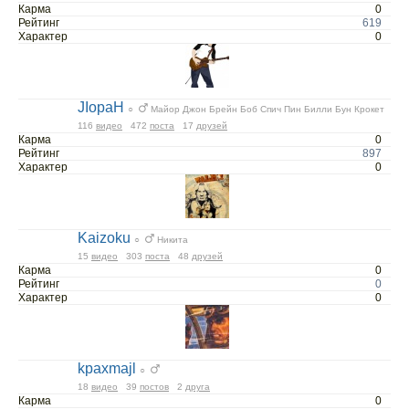
Карма
0
Рейтинг
619
Характер
0
JIopaH
○
Майор Джон Брейн Боб Спич Пин Билли Бун Крокет
116
видео
472
поста
17
друзей
Карма
0
Рейтинг
897
Характер
0
Kaizoku
○
Никита
15
видео
303
поста
48
друзей
Карма
0
Рейтинг
0
Характер
0
kpaxmajl
○
18
видео
39
постов
2
друга
Карма
0