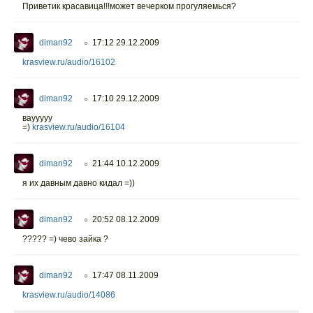
Приветик красавица!!!может вечерком прогуляемься?
diman92
17:12 29.12.2009
○
krasview.ru/audio/16102
diman92
17:10 29.12.2009
○
ваууууу
=)
krasview.ru/audio/16104
diman92
21:44 10.12.2009
○
я их давным давно кидал =))
diman92
20:52 08.12.2009
○
????? =) чево зайка ?
diman92
17:47 08.11.2009
○
krasview.ru/audio/14086