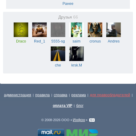
Ранее
Друзья
66
Draco
Red_1
5555-sg
saim
cronus
Andres
che
krsk.M
администрация
правила
справка
реклама
для правообладателей
|
|
|
|
|
оплата VIP
блог
|
Инфон
© 2008-2026 ООО «
»