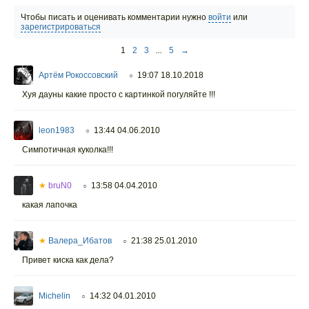
Чтобы писать и оценивать комментарии нужно
войти
или
зарегистрироваться
1
2
3
...
5
→
Артём Рокоссовский
19:07 18.10.2018
○
Хуя дауны какие просто с картинкой погуляйте !!!
leon1983
13:44 04.06.2010
○
Симпотичная куколка!!!
★
bruN0
13:58 04.04.2010
○
какая лапочка
★
Валера_Ибатов
21:38 25.01.2010
○
Привет киска как дела?
Michelin
14:32 04.01.2010
○