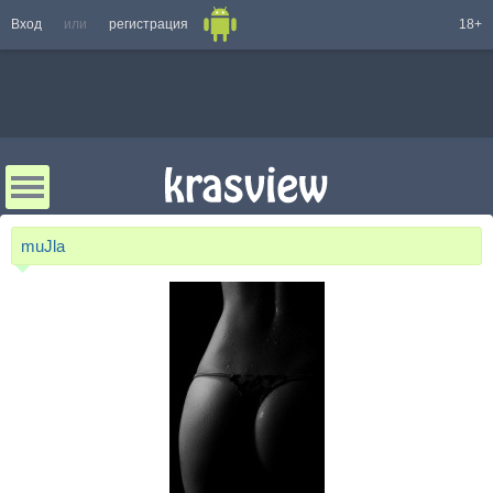
Вход
или
регистрация
18+
muJla