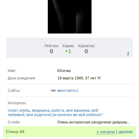
Рейтинг
Карма
Характер
0
+1
0
Имя:
Юсечка
День рождения:
18 марта 1989, 37 лет
Сайты:
вконтакте=)
Интересы:
спорт
,
клубы
,
медицина
,
работа
,
моя машинка
,
мой
любимый
,
мои родители:))и конечно же мой ребёнок:*
О себе:
Очень интересная,загадочная девушка...
Стена
44
с начала
|
дерево