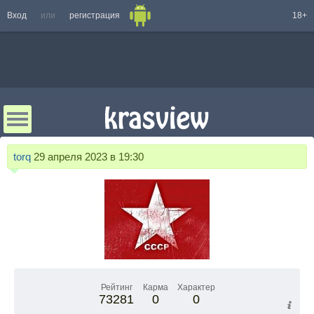
Вход
или
регистрация
18+
torq
29 апреля 2023 в 19:30
Рейтинг
Карма
Характер
73281
0
0