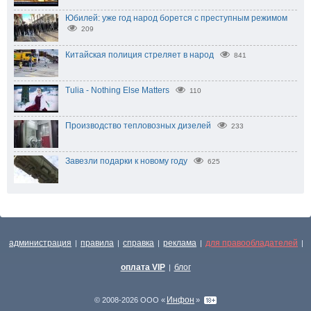
Юбилей: уже год народ борется с преступным режимом
209
Китайская полиция стреляет в народ
841
Tulia - Nothing Else Matters
110
Производство тепловозных дизелей
233
Завезли подарки к новому году
625
администрация
правила
справка
реклама
для правообладателей
|
|
|
|
|
оплата VIP
блог
|
Инфон
© 2008-2026 ООО «
»