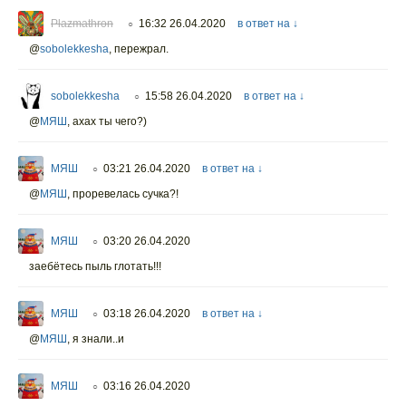
Plazmathron
16:32 26.04.2020
в ответ на ↓
○
@
sobolekkesha
,
пережрал.
sobolekkesha
15:58 26.04.2020
в ответ на ↓
○
@
МЯШ
,
ахах ты чего?)
МЯШ
03:21 26.04.2020
в ответ на ↓
○
@
МЯШ
,
проревелась сучка?!
МЯШ
03:20 26.04.2020
○
заебётесь пыль глотать!!!
МЯШ
03:18 26.04.2020
в ответ на ↓
○
@
МЯШ
,
я знали..и
МЯШ
03:16 26.04.2020
○