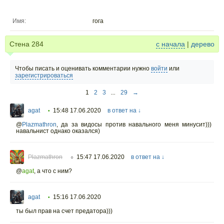
Имя:
гога
Стена
284
с начала
|
дерево
Чтобы писать и оценивать комментарии нужно
войти
или
зарегистрироваться
1
2
3
...
29
→
agat
15:48 17.06.2020
в ответ на ↓
•
@
Plazmathron
,
да за видосы против навального меня минусит)))
навальнист однако оказался)
Plazmathron
15:47 17.06.2020
в ответ на ↓
○
@
agat
,
а что с ним?
agat
15:16 17.06.2020
•
ты был прав на счет предатора)))