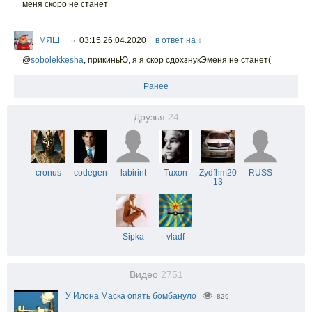
меня скоро не станет
МЯШ
03:15 26.04.2020
в ответ на ↓
○
@
sobolekkesha
,
прикиньЮ, я я скор сдохзнукЭменя не станет(
Ранее
Друзья
24
cronus
codegen
labirint
Tuxon
Zydfhm20
RUSS
13
Sipka
vladf
Видео
2751
У Илона Маска опять бомбануло
829