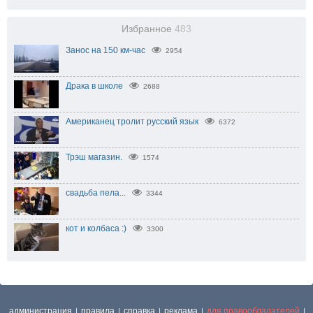
Избранное
483
Занос на 150 км-час
2954
Драка в школе
2688
Американец тролит русский язык
6372
Трэш магазин.
1574
свадьба пела...
3344
кот и колбаса :)
3300
администрация
правила
справка
реклама
для правообладателей
|
|
|
|
|