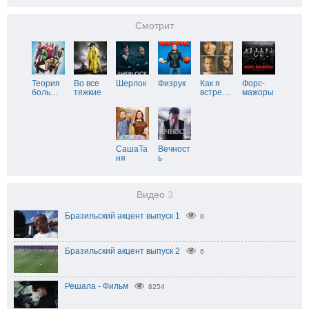
Смотрит
Теория
Во все
Шерлок
Физрук
Как я
Форс-
боль
…
тяжкие
встре
…
мажоры
СашаТа
Вечност
ня
ь
Видео
3
Бразильский акцент выпуск 1
8
Бразильский акцент выпуск 2
6
Решала - Фильм
8254