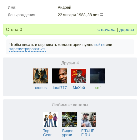
Имя:
Андрей
День рождения:
22 января 1988, 38 лет
Стена
0
с начала
|
дерево
Чтобы писать и оценивать комментарии нужно
войти
или
зарегистрироваться
Друзья
4
cronus
tural777
_МиХей_
snf
Любимые каналы
Top
Видео
FIT4LIF
Gear
уроки
…
E.RU
…