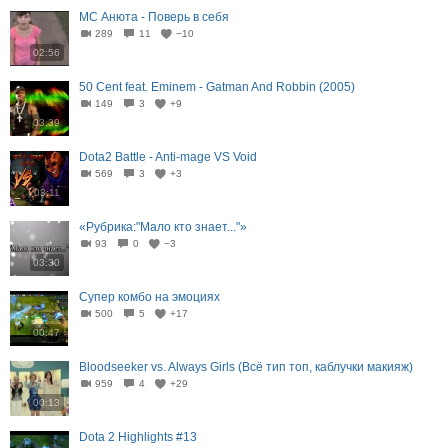
МС Анюта - Поверь в себя
289
11
−10
02:56
50 Cent feat. Eminem - Gatman And Robbin (2005)
149
3
+9
03:39
Dota2 Battle - Anti-mage VS Void
569
3
+3
03:11
«Рубрика:"Мало кто знает..."»
93
0
−3
03:30
Супер комбо на эмоциях
500
5
+17
00:47
Bloodseeker vs. Always Girls (Всё тип топ, каблучки макияж)
959
4
+29
00:13
Dota 2 Highlights #13