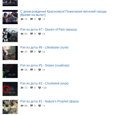
03:31
С днем рождения Красноярск! Пожелания жителей города
[Время на вылет]
74
3
−3
02:49
Рэп из доты #7 - Queen of Pain (акаша)
50
0
+3
01:42
Рэп из доты #6 - Lifestealer (гуля)
37
0
+4
01:38
Рэп из доты #5 - Sniper (снайпер)
38
0
+4
01:29
Рэп из доты #2 - Clockwerk (клок)
72
0
+10
02:10
Рэп из доты #1 - Nature's Prophet (фура)
68
3
−1
02:04