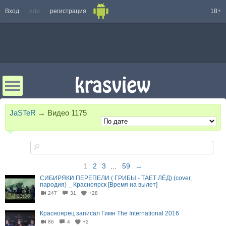
Вход
или
регистрация
18+
JaSTeR
→
Видео
1175
1
2
3
...
59
→
СИБИРЯКИ ПЕРЕПЕЛИ ( ГРИБЫ - ТАЕТ ЛЁД) (cover,
пародия) _ Красноярск [Время на вылет]
247
31
+28
03:36
Красноярец записал Гимн The International 2016
86
4
+2