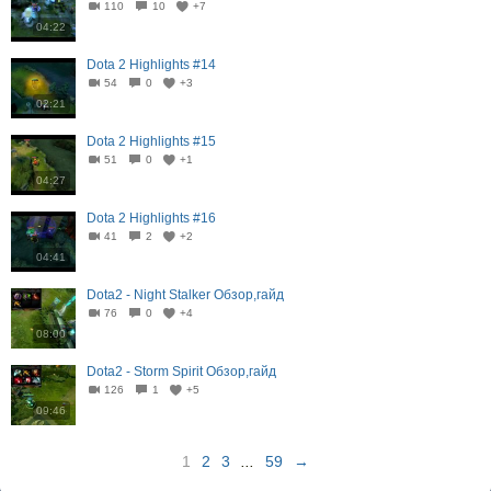
110
10
+7
04:22
Dota 2 Highlights #14
54
0
+3
02:21
Dota 2 Highlights #15
51
0
+1
04:27
Dota 2 Highlights #16
41
2
+2
04:41
Dota2 - Night Stalker Обзор,гайд
76
0
+4
08:00
Dota2 - Storm Spirit Обзор,гайд
126
1
+5
09:46
1
2
3
...
59
→