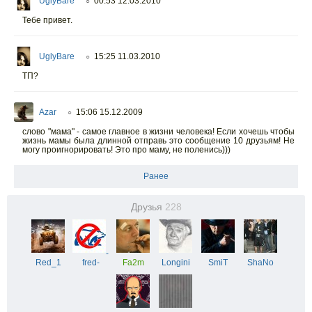
UglyBare
00:53 12.03.2010
○
Тебе привет.
UglyBare
15:25 11.03.2010
○
ТП?
Azar
15:06 15.12.2009
○
слово "мама" - самое главное в жизни человека! Если хочешь чтобы
жизнь мамы была длинной отправь это сообщение 10 друзьям! Не
могу проигнорировать! Это про маму, не поленись)))
Ранее
Друзья
228
-
Red_1
fred-
Fa2m
Longini
SmiT
ShaNo