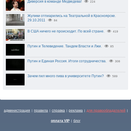
Диверсия в команде Медведева!
224
Жулики отпиарились на Театральной в Красноярске.
29.10.2011
84
В США ничего не происходит. По всей стране.
419
Путин и Телевидение. Тандем Власти и Лжи.
85
Путин и Единая Россия. Итоги сотрудничества.
308
Зачем пил много пива в университете Путин?
589
администрация
правила
справка
реклама
для правообладателей
|
|
|
|
|
оплата VIP
блог
|