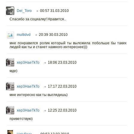
Del_Toro
00:57 31.03.2010
○
Спасибо за социалку! Нравится..
multidvd
20:39 30.03.2010
○
мне понравился ролик который ты выложила побольше бы таких
людей как ты и станет намного интереснее)))
xep3HaeTkTo
18:06 23.03.2010
○
мде)
xep3HaeTkTo
17:17 22.03.2010
○
мне интересно как ты выглядишь)
xep3HaeTkTo
12:25 22.03.2010
○
приветствую)