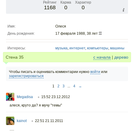
Рейтинг
Карма
Характер
1168
0
0
Имя:
Олеся
День рождения:
17 февраля 1988, 38 лет
Интересы:
музыка
,
интернет
,
компьютеры
,
машины
Стена
35
с начала
|
дерево
Чтобы писать и оценивать комментарии нужно
войти
или
зарегистрироваться
1
2
3
...
4
→
Megadisa
15:52 23.12.2012
○
алеся, круто да? я мучу "темы"
kainot
22:51 21.11.2011
○
.....