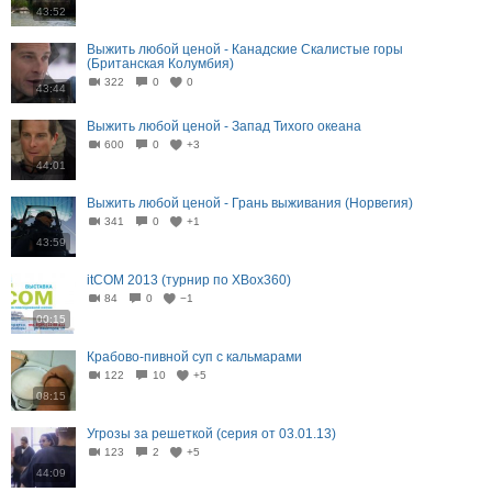
43:52
Выжить любой ценой - Канадские Скалистые горы
(Британская Колумбия)
322
0
0
43:44
Выжить любой ценой - Запад Тихого океана
600
0
+3
44:01
Выжить любой ценой - Грань выживания (Норвегия)
341
0
+1
43:59
itCOM 2013 (турнир по XBox360)
84
0
−1
00:15
Крабово-пивной суп с кальмарами
122
10
+5
08:15
Угрозы за решеткой (серия от 03.01.13)
123
2
+5
44:09