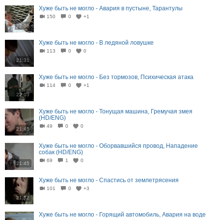
Хуже быть не могло - Авария в пустыне, Тарантулы
150
0
+1
22:06
Хуже быть не могло - В ледяной ловушке
113
0
0
21:31
Хуже быть не могло - Без тормозов, Психическая атака
114
0
+1
22:03
Хуже быть не могло - Тонущая машина, Гремучая змея
(HD/ENG)
49
0
0
21:45
Хуже быть не могло - Оборвавшийся провод, Нападение
собак (HD/ENG)
69
1
0
21:45
Хуже быть не могло - Спастись от землетрясения
101
0
+3
21:52
Хуже быть не могло - Горящий автомобиль, Авария на воде