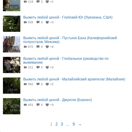
116
2
+1
22:10
Выжить любой ценой - Глубокий Юг (Луизиана, США)
535
0
+3
44:13
Выжить любой ценой - Пустыня Баха (Калифорнийский
полуостров, Мексика)
870
0
+4
43:40
Выжить любой ценой - Глобальное руководство по
выживанию
221
0
+3
43:53
Выжить любой ценой - Малайзийский архипелаг (Малайзия)
592
0
+2
43:49
Выжить любой ценой - Джунгли (Борнео)
451
0
+3
43:53
1
2
3
...
9
→