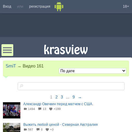
Вход
или
регистрация
18+
SmiT
→
Видео
161
1
2
3
...
9
→
Александр Овечкин перед матчем с США.
1494
13
+199
00:06
Выжить любой ценой - Северная Австралия
587
0
+3