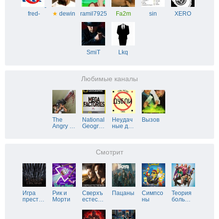
-
fred-
★
dewin
ramil7925
Fa2m
sin
XERO
SmiT
Lkq
Любимые каналы
The
National
Неудач
Вызов
Angry
…
Geogr
…
ные д
…
Смотрит
Игра
Рик и
Сверхъ
Пацаны
Симпсо
Теория
прест
…
Морти
естес
…
ны
боль
…