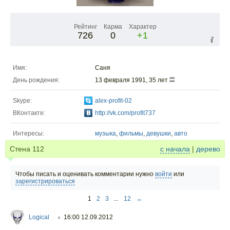
Рейтинг
Карма
Характер
726
0
+1
Имя:
Саня
День рождения:
13 февраля 1991, 35 лет
Skype:
alex-profit-02
ВКонтакте:
http://vk.com/profit737
Интересы:
музыка
,
фильмы
,
девушки
,
авто
Стена
112
с начала
|
дерево
Чтобы писать и оценивать комментарии нужно
войти
или
зарегистрироваться
1
2
3
...
12
→
Logical
16:00 12.09.2012
○