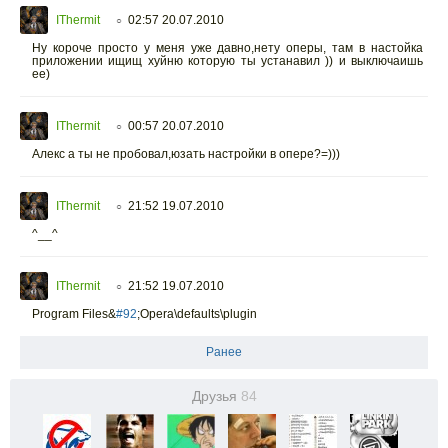
IThermit
02:57 20.07.2010
○
Ну короче просто у меня уже давно,нету оперы, там в настойка
приложении ищищ хуйню которую ты устанавил )) и выключаишь
ее)
IThermit
00:57 20.07.2010
○
Алекс а ты не пробовал,юзать настройки в опере?=)))
IThermit
21:52 19.07.2010
○
^__^
IThermit
21:52 19.07.2010
○
Program Files&
#92
;Opera\defaults\plugin
Ранее
Друзья
84