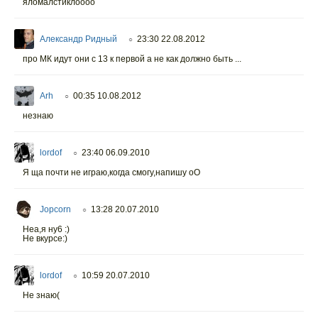
яломалстиклоооо
Александр Ридный
23:30 22.08.2012
○
про МК идут они с 13 к первой а не как должно быть ...
Arh
00:35 10.08.2012
○
незнаю
lordof
23:40 06.09.2010
○
Я ща почти не играю,когда смогу,напишу оО
Jopcorn
13:28 20.07.2010
○
Неа,я ну6 :)
Не вкурсе:)
lordof
10:59 20.07.2010
○
Не знаю(