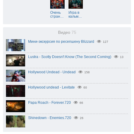
Очень
Игра в
стран
…
кальм
…
Видео
75
Мини-экскурсия по ресепшену Blizzard
127
Lustra - Scotty Doesn't Know (The Second Coming)
13
Hollywood Undead - Undead
158
Hollywood undead - Levitate
60
Papa Roach - Forever.720
66
Shinedown - Enemies.720
26