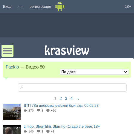
Вход
или
регистрация
18+
Facklo
→
Видео
80
1
2
3
4
→
ДТП 78й добровольческой бригады 05.02.23
270
3
+10
01:00
Limbo. Short film. Starring- Craab the beer. 18+
140
3
+8