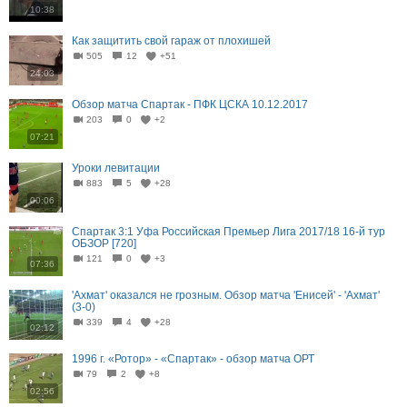
10:38
Как защитить свой гараж от плохишей
505
12
+51
24:03
Обзор матча Спартак - ПФК ЦСКА 10.12.2017
203
0
+2
07:21
Уроки левитации
883
5
+28
00:06
Спартак 3:1 Уфа Российская Премьер Лига 2017/18 16-й тур
ОБЗОР [720]
121
0
+3
07:36
'Ахмат' оказался не грозным. Обзор матча 'Енисей' - 'Ахмат'
(3-0)
339
4
+28
02:12
1996 г. «Ротор» - «Спартак» - обзор матча ОРТ
79
2
+8
02:56