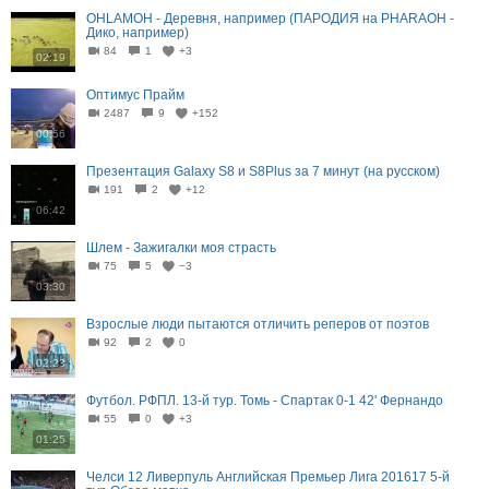
OHLAMOH - Деревня, например (ПАРОДИЯ на PHARAOH -
Дико, например)
84
1
+3
02:19
Оптимус Прайм
2487
9
+152
00:56
Презентация Galaxy S8 и S8Plus за 7 минут (на русском)
191
2
+12
06:42
Шлем - Зажигалки моя страсть
75
5
−3
03:30
Взрослые люди пытаются отличить реперов от поэтов
92
2
0
02:23
Футбол. РФПЛ. 13-й тур. Томь - Спартак 0-1 42' Фернандо
55
0
+3
01:25
Челси 12 Ливерпуль Английская Премьер Лига 201617 5-й