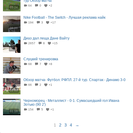
тур Обзор матча
64
0
+2
05:24
Nike Football - The Switch - Лучшая реклама найк
194
3
+17
06:00
Диаз дал леща Дане Вайту
2657
8
+15
00:07
Слуцкий тренировка
68
7
+8
01:58
Обзор матча- Футбол. РФПЛ. 27-й тур. Спартак - Динамо 3-0
66
2
+1
02:08
Черноморец - Металлист - 0-1. Сумасшедший гол Ивана
Зотько (90 2')
154
5
+1
01:16
1
2
3
4
→