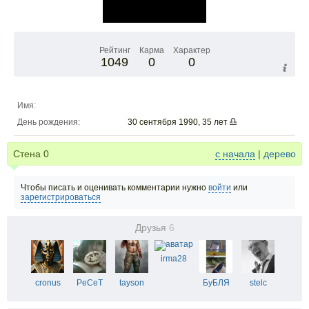
Рейтинг
Карма
Характер
1049
0
0
Имя:
День рождения:
30 сентября 1990, 35 лет
Стена
0
с начала
|
дерево
Чтобы писать и оценивать комментарии нужно
войти
или
зарегистрироваться
Друзья
6
irma28
cronus
PeCeT
tayson
БуБЛЯ
stelc