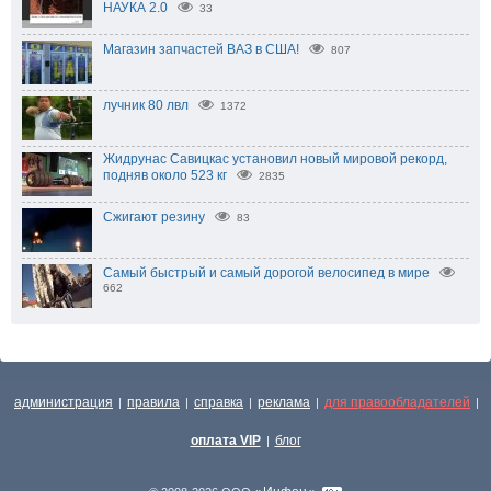
НАУКА 2.0
33
Магазин запчастей ВАЗ в США!
807
лучник 80 лвл
1372
Жидрунас Савицкас установил новый мировой рекорд,
подняв около 523 кг
2835
Сжигают резину
83
Самый быстрый и самый дорогой велосипед в мире
662
администрация
правила
справка
реклама
для правообладателей
|
|
|
|
|
оплата VIP
блог
|