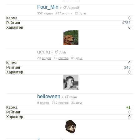
Four_Min
○
Андрей
352
видео
277
постов
21
друг
Карма
0
Рейтинг
4782
Характер
0
georg
○
Josh
23
видео
60
постов
61
друг
Карма
0
Рейтинг
346
Характер
0
helloween
○
Иван
0
видео
789
постов
31
друг
Карма
+1
Рейтинг
0
Характер
0