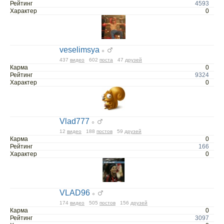
Рейтинг
4593
Характер
0
veselimsya
○
437
видео
602
поста
47
друзей
Карма
0
Рейтинг
9324
Характер
0
Vlad777
○
12
видео
188
постов
59
друзей
Карма
0
Рейтинг
166
Характер
0
VLAD96
○
174
видео
505
постов
156
друзей
Карма
0
Рейтинг
3097