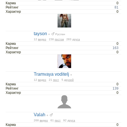
Карма
0
Рейтинг
81
Характер
0
tayson
○
Руслан
12
видео
158
постов
283
друга
Карма
0
Рейтинг
163
Характер
0
Tramvaya voditelj
○
12
видео
21
пост
5
друзей
Карма
0
Рейтинг
139
Характер
0
Valah
○
268
видео
61
пост
92
друга
Карма
0