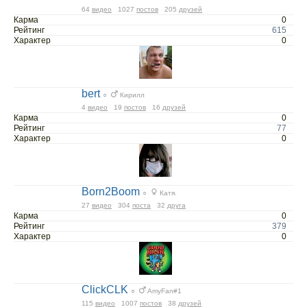
64
видео
1027
постов
205
друзей
Карма
0
Рейтинг
615
Характер
0
bert
○
Кирилл
4
видео
19
постов
16
друзей
Карма
0
Рейтинг
77
Характер
0
Born2Boom
○
Катя.
27
видео
304
поста
32
друга
Карма
0
Рейтинг
379
Характер
0
ClickCLK
○
AmyFan#1
115
видео
1007
постов
38
друзей