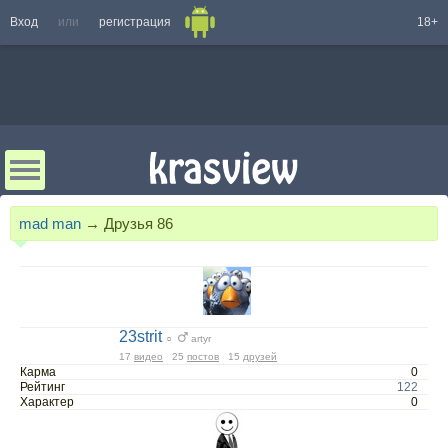
Вход
или
регистрация
18+
mad man
→
Друзья
86
23strit
○
artyr
17
видео
25
постов
15
друзей
Карма
0
Рейтинг
122
Характер
0