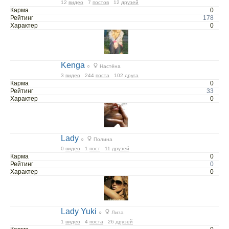
12
видео
7
постов
12
друзей
Карма
0
Рейтинг
178
Характер
0
Kеnga
○
Настёна
3
видео
244
поста
102
друга
Карма
0
Рейтинг
33
Характер
0
Lady
○
Полина
0
видео
1
пост
11
друзей
Карма
0
Рейтинг
0
Характер
0
Lady Yuki
○
Лиза
1
видео
4
поста
26
друзей