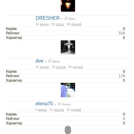
DRESHER
○
Макс
44
видео
93
поста
99
друзей
Карма
0
Рейтинг
534
Характер
0
dve
○
Nikak
24
видео
78
постов
30
друзей
Карма
0
Рейтинг
178
Характер
0
elena70
○
Danya
0
видео
12
постов
45
друзей
Карма
0
Рейтинг
0
Характер
0