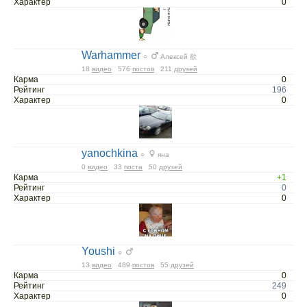
Характер
0
Warhammer
○
Алексей 欲
18
видео
576
постов
211
друзей
Карма
0
Рейтинг
196
Характер
0
yanochkina
○
яна
0
видео
33
поста
50
друзей
Карма
+1
Рейтинг
0
Характер
0
Youshi
○
13
видео
489
постов
55
друзей
Карма
0
Рейтинг
249
Характер
0