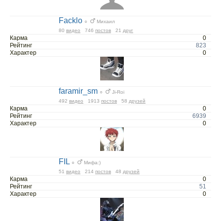
Facklo
○
Михаил
80
видео
746
постов
21
друг
Карма
0
Рейтинг
823
Характер
0
faramir_sm
○
Ji-Roi
492
видео
1913
постов
58
друзей
Карма
0
Рейтинг
6939
Характер
0
FIL
○
Мифа:)
51
видео
214
постов
48
друзей
Карма
0
Рейтинг
51
Характер
0