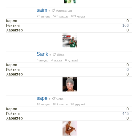
saim
○
Александр
23
видео
573
поста
103
друга
Карма
0
Рейтинг
166
Характер
0
Sank
○
Лёха
0
видео
4
поста
9
друзей
Карма
0
Рейтинг
0
Характер
0
sape
○
Сява
18
видео
842
поста
28
друзей
Карма
0
Рейтинг
445
Характер
0