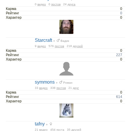
0
видео
0
постов
24
друга
Карма
0
Рейтинг
0
Характер
0
Starcraft
○
Вадик
9
видео
576
постов
218
друзей
Карма
0
Рейтинг
227
Характер
0
symmons
○
Роман
33
видео
338
постов
21
друг
Карма
0
Рейтинг
614
Характер
0
tafny
○
21
видео
454
поста
35
друзей