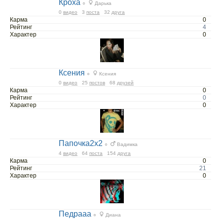
Кроха
○
Дарька
0
видео
3
поста
32
друга
Карма
0
Рейтинг
4
Характер
0
Ксения
○
Ксения
0
видео
25
постов
68
друзей
Карма
0
Рейтинг
0
Характер
0
Папочка2х2
○
Вадимка
4
видео
64
поста
154
друга
Карма
0
Рейтинг
21
Характер
0
Педрааа
○
Диана