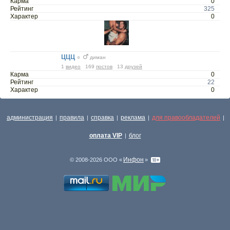
Карма
0
Рейтинг
325
Характер
0
ццц
○
диман
1
видео
169
постов
13
друзей
Карма
0
Рейтинг
22
Характер
0
администрация
правила
справка
реклама
для правообладателей
|
|
|
|
|
оплата VIP
блог
|
Инфон
© 2008-2026 ООО «
»