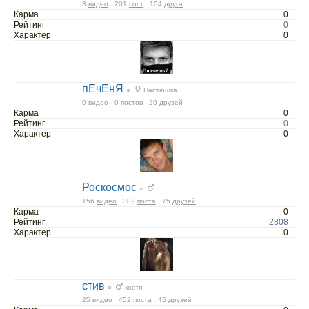
3
видео
201
пост
104
друга
Карма
0
Рейтинг
0
Характер
0
пЕчЕнЯ
○
Настюшка
0
видео
0
постов
20
друзей
Карма
0
Рейтинг
0
Характер
0
Роскосмос
○
156
видео
382
поста
75
друзей
Карма
0
Рейтинг
2808
Характер
0
стив
○
костя
25
видео
452
поста
45
друзей