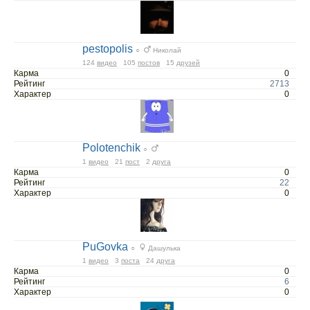
pestopolis
○
Николай
124
видео
105
постов
15
друзей
Карма
0
Рейтинг
2713
Характер
0
Polotenchik
○
1
видео
21
пост
2
друга
Карма
0
Рейтинг
22
Характер
0
PuGovka
○
Дашулька
1
видео
3
поста
24
друга
Карма
0
Рейтинг
6
Характер
0