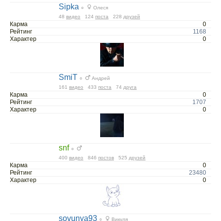
Sipka
○
Олеся
48
видео
124
поста
228
друзей
Карма
0
Рейтинг
1168
Характер
0
SmiT
○
Андрей
161
видео
433
поста
74
друга
Карма
0
Рейтинг
1707
Характер
0
snf
○
400
видео
846
постов
525
друзей
Карма
0
Рейтинг
23480
Характер
0
sovunya93
○
Викуля