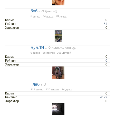
боб
○
Димасик))
6
видео
74
поста
73
друга
Карма
0
Рейтинг
54
Характер
0
БуБЛЯ
○
GaNGsTer G1RL=)))
0
видео
86
постов
309
друзей
Карма
0
Рейтинг
0
Характер
0
Глеб
○
317
видео
126
постов
24
друга
Карма
0
Рейтинг
4179
Характер
0