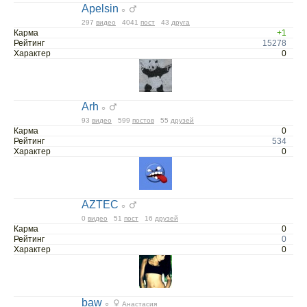
Apelsin
○
297
видео
4041
пост
43
друга
Карма
+1
Рейтинг
15278
Характер
0
Arh
○
93
видео
599
постов
55
друзей
Карма
0
Рейтинг
534
Характер
0
AZTEC
○
0
видео
51
пост
16
друзей
Карма
0
Рейтинг
0
Характер
0
baw
○
Анастасия