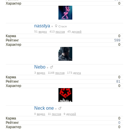
Характер
0
nasstya
○
Стася
51
видео
413
постов
45
друзей
Карма
0
Рейтинг
599
Характер
0
Nebo
○
3
видео
1148
постов
173
друга
Карма
0
Рейтинг
81
Характер
0
Neck one
○
0
видео
11
постов
9
друзей
Карма
0
Рейтинг
0
Характер
0