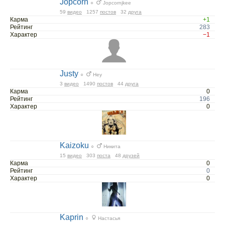
Jopcorn
○
Jopcornjkee
59
видео
1257
постов
32
друга
Карма
+1
Рейтинг
283
Характер
−1
Justy
○
Hey
3
видео
1490
постов
44
друга
Карма
0
Рейтинг
196
Характер
0
Kaizoku
○
Никита
15
видео
303
поста
48
друзей
Карма
0
Рейтинг
0
Характер
0
Kaprin
○
Настасья