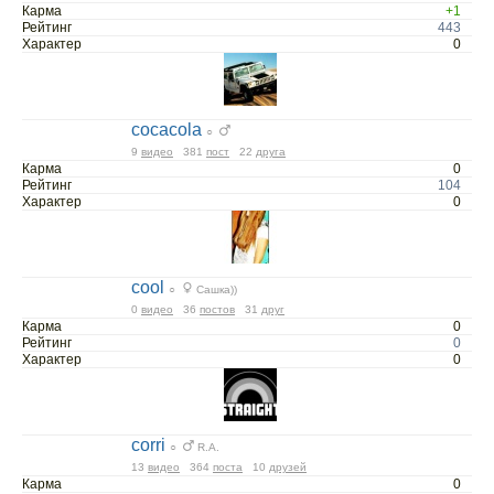
Карма
+1
Рейтинг
443
Характер
0
cocacola
○
9
видео
381
пост
22
друга
Карма
0
Рейтинг
104
Характер
0
cool
○
Сашка))
0
видео
36
постов
31
друг
Карма
0
Рейтинг
0
Характер
0
corri
○
R.A.
13
видео
364
поста
10
друзей
Карма
0