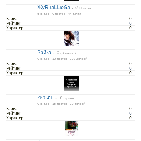
ЖуRнаLLюGа
○
Ильюха
5
видео
0
постов
44
друга
Карма
0
Рейтинг
0
Характер
0
Зайка
○
(:Анютка:)
0
видео
13
постов
208
друзей
Карма
0
Рейтинг
0
Характер
0
кирьян
○
Кирилл
0
видео
15
постов
20
друзей
Карма
0
Рейтинг
0
Характер
0