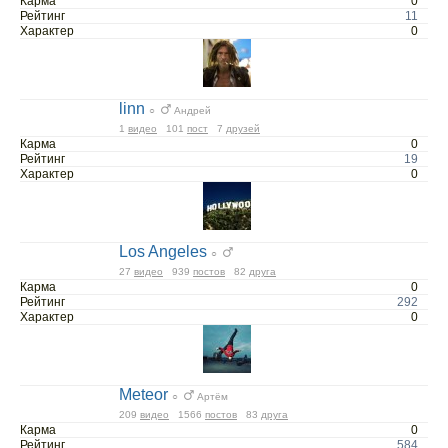
Карма
0
Рейтинг
11
Характер
0
linn
○
Андрей
1
видео
101
пост
7
друзей
Карма
0
Рейтинг
19
Характер
0
Los Angeles
○
27
видео
939
постов
82
друга
Карма
0
Рейтинг
292
Характер
0
Meteor
○
Артём
209
видео
1566
постов
83
друга
Карма
0
Рейтинг
584