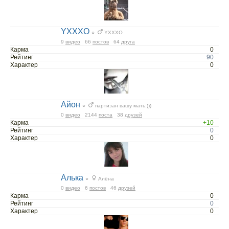
YXXXO
○
YXXXO
9
видео
66
постов
64
друга
Карма
0
Рейтинг
90
Характер
0
Айон
○
партизан вашу мать:)))
0
видео
2144
поста
38
друзей
Карма
+10
Рейтинг
0
Характер
0
Алька
○
Алёна
0
видео
6
постов
46
друзей
Карма
0
Рейтинг
0
Характер
0