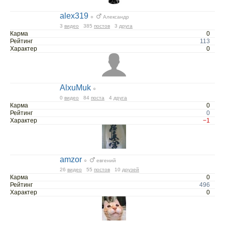
alex319
○
Александр
3
видео
385
постов
3
друга
Карма
0
Рейтинг
113
Характер
0
AlxuMuk
○
0
видео
84
поста
4
друга
Карма
0
Рейтинг
0
Характер
−1
amzor
○
евгений
26
видео
55
постов
10
друзей
Карма
0
Рейтинг
496
Характер
0