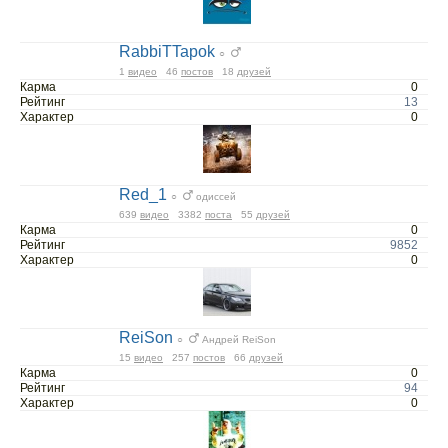
RabbiTTapok
○
1
видео
46
постов
18
друзей
Карма
0
Рейтинг
13
Характер
0
Red_1
○
одиссей
639
видео
3382
поста
55
друзей
Карма
0
Рейтинг
9852
Характер
0
ReiSon
○
Андрей ReiSon
15
видео
257
постов
66
друзей
Карма
0
Рейтинг
94
Характер
0