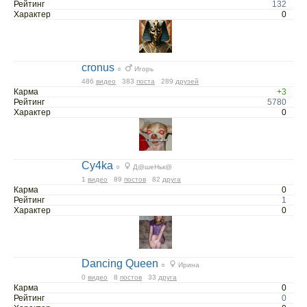
Рейтинг
132
Характер
0
cronus
○
Игорь
486
видео
383
поста
289
друзей
Карма
+3
Рейтинг
5780
Характер
0
Cy4ka
○
Д@шеНьк@
1
видео
89
постов
82
друга
Карма
0
Рейтинг
1
Характер
0
Dancing Queen
○
Ирина
0
видео
8
постов
33
друга
Карма
0
Рейтинг
0