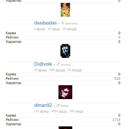
Характер
0
dasdasdas
○
кристина
0
видео
24
поста
19
друзей
Карма
0
Рейтинг
0
Характер
0
Di@vole
○
Антоха
40
видео
368
постов
18
друзей
Карма
0
Рейтинг
510
Характер
0
diman92
○
Dmitry
122
видео
1032
поста
193
друга
Карма
0
Рейтинг
1714
Характер
0