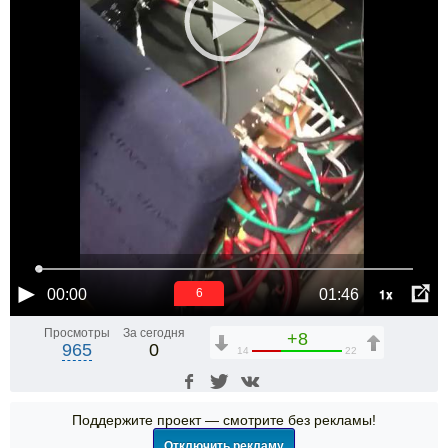
1x
00:00
01:46
5
Просмотры
За сегодня
+8
965
0
14
22
Поддержите проект — смотрите без рекламы!
Отключить рекламу