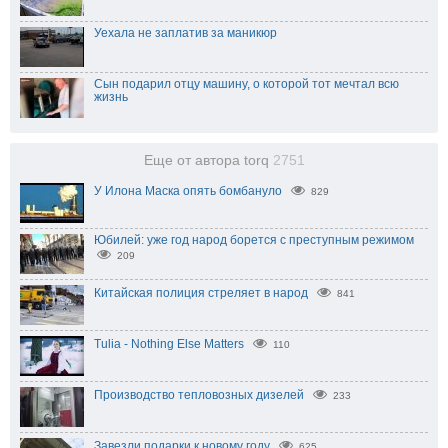
Уехала не заплатив за маникюр
Сын подарил отцу машину, о которой тот мечтал всю
жизнь
Еще от автора torq
2751
У Илона Маска опять бомбануло
829
Юбилей: уже год народ борется с преступным режимом
209
Китайская полиция стреляет в народ
841
Tulia - Nothing Else Matters
110
Производство тепловозных дизелей
233
Завезли подарки к новому году
625