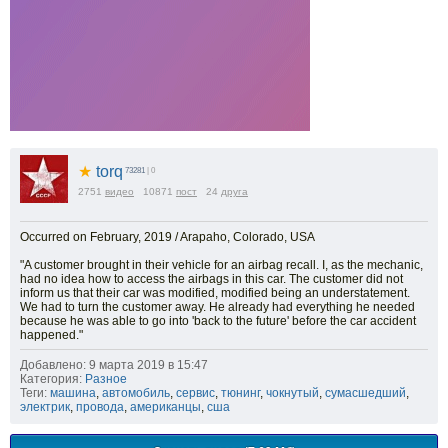
★
torq
73281
| 0
2751
видео
10871
пост
24
друга
Occurred on February, 2019 / Arapaho, Colorado, USA
"A customer brought in their vehicle for an airbag recall. I, as the mechanic,
had no idea how to access the airbags in this car. The customer did not
inform us that their car was modified, modified being an understatement.
We had to turn the customer away. He already had everything he needed
because he was able to go into 'back to the future' before the car accident
happened."
Добавлено: 9 марта 2019 в 15:47
Категория:
Разное
Теги:
машина
,
автомобиль
,
сервис
,
тюнинг
,
чокнутый
,
сумасшедший
,
электрик
,
провода
,
американцы
,
сша