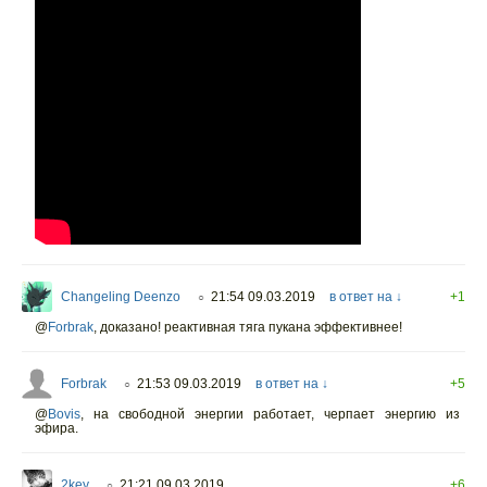
Changeling Deenzo
21:54 09.03.2019
в ответ на ↓
+1
○
@
Forbrak
,
доказано! реактивная тяга пукана эффективнее!
Forbrak
21:53 09.03.2019
в ответ на ↓
+5
○
@
Bovis
,
на свободной энергии работает, черпает энергию из
эфира.
2key
21:21 09.03.2019
+6
○