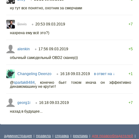
ну тут все понятно, охотник за смерчами
Bovis
20:53 09.03.2019
+7
○
нахрена ему всё это?)
alenkin
17:56 09.03.2019
+5
○
обычный самодельный OBD2 сканер))
Changeling Deenzo
16:18 09.03.2019
в ответ на ↓
+1
○
@
spartak8484
,
конечно бьет током инача он эффективно
динамомашину не крутит!
georg1i
16:18 09.03.2019
+7
○
назад в будущее...
администрация
правила
справка
реклама
для правообладателей
|
|
|
|
|