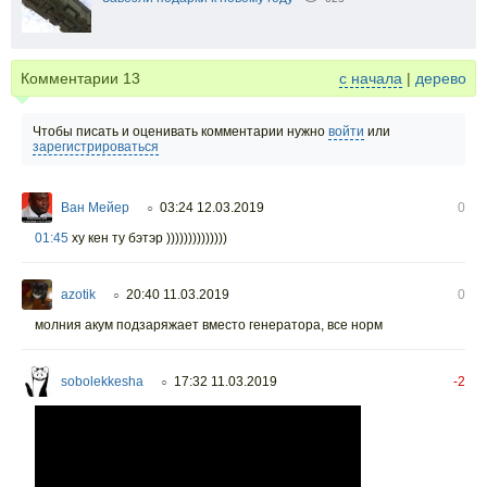
Комментарии
13
с начала
|
дерево
Чтобы писать и оценивать комментарии нужно
войти
или
зарегистрироваться
Ван Мейер
03:24 12.03.2019
0
○
01:45
ху кен ту бэтэр ))))))))))))))
azotik
20:40 11.03.2019
0
○
молния акум подзаряжает вместо генератора, все норм
sobolekkesha
17:32 11.03.2019
-2
○