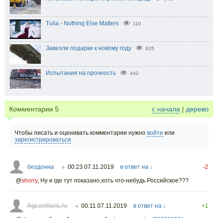
Tulia - Nothing Else Matters
110
Завезли подарки к новому году
625
Испытания на прочность
442
Комментарии
5
с начала
|
дерево
Чтобы писать и оценивать комментарии нужно
войти
или
зарегистрироваться
бездонна
00:23 07.11.2019
в ответ на ↓
-2
○
@
shorry
,
Ну и где тут показано,хоть что-нибудь Российское???
RgLenSIanLAc
00:11 07.11.2019
в ответ на ↓
+1
○