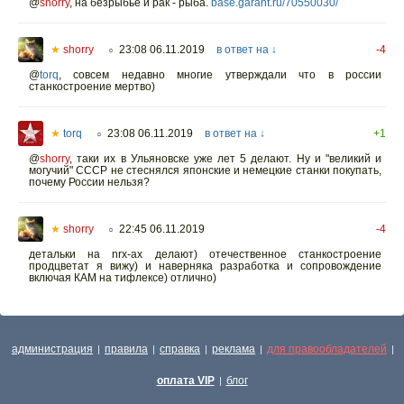
@
shorry
,
на безрыбье и рак - рыба.
base.garant.ru/70550030/
★
shorry
23:08 06.11.2019
в ответ на ↓
-4
○
@
torq
,
совсем недавно многие утверждали что в россии
станкостроение мертво)
★
torq
23:08 06.11.2019
в ответ на ↓
+1
○
@
shorry
,
таки их в Ульяновске уже лет 5 делают. Ну и "великий и
могучий" СССР не стеснялся японские и немецкие станки покупать,
почему России нельзя?
★
shorry
22:45 06.11.2019
-4
○
детальки на nrx-ах делают) отечественное станкостроение
продцветат я вижу) и наверняка разработка и сопровождение
включая КАМ на тифлексе) отлично)
администрация
правила
справка
реклама
для правообладателей
|
|
|
|
|
оплата VIP
блог
|