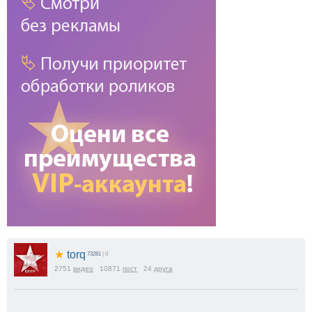
★
torq
73281
| 0
2751
видео
10871
пост
24
друга