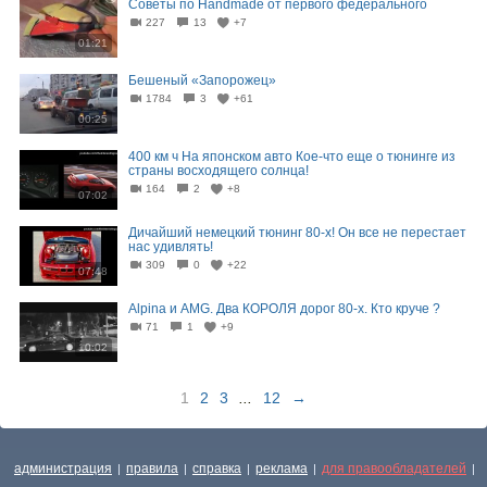
Советы по Handmade от первого федерального
227
13
+7
01:21
Бешеный «Запорожец»
1784
3
+61
00:25
400 км ч На японском авто Кое-что еще о тюнинге из
страны восходящего солнца!
164
2
+8
07:02
Дичайший немецкий тюнинг 80-х! Он все не перестает
нас удивлять!
309
0
+22
07:48
Alpina и AMG. Два КОРОЛЯ дорог 80-х. Кто круче ?
71
1
+9
10:02
1
2
3
...
12
→
администрация
правила
справка
реклама
для правообладателей
|
|
|
|
|