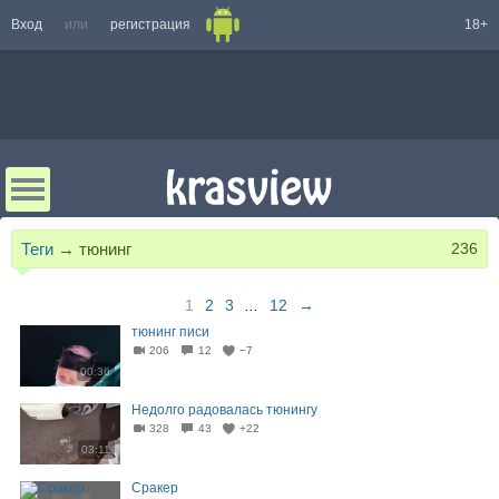
Вход
или
регистрация
18+
Теги
→
тюнинг
236
1
2
3
...
12
→
тюнинг писи
206
12
−7
00:36
Недолго радовалась тюнингу
328
43
+22
03:11
Сракер