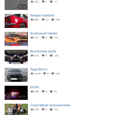
151
1
−7
00:19
Киндер сюрприз
986
11
+88
00:42
Колхозный тюнинг.
210
4
+10
01:39
Выхлопная труба
472
5
−35
00:14
Лада Веста
1463
8
+49
01:25
БПАН
288
5
+5
00:54
Спортивная газонокосилка
256
5
+15
01:14