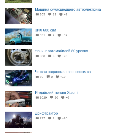
Машина сумасшедшего автоэлектрика
965
13
+8
01:46
ЗИЛ 600 сил
531
2
+39
00:36
тюнинг автомобилей 80 уровня
388
3
+23
18:19
Четкая пацанская газонокосилка
89
0
+10
01:04
Индийский тюнинг Xiaomi
1029
20
+6
04:44
Дрифтрактор
277
2
+20
02:10