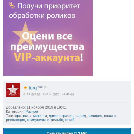
★
torq
73282
| 0
2751
видео
10871
пост
24
друга
Добавлено: 11 ноября 2019 в 19:41
Категория:
Разное
Теги:
протесты
,
митинги
,
демонстрация
,
народ
,
полиция
,
власти
,
революция
,
коммунизм
,
стрельба
,
китай
Скачать видео (1.3 Мб)