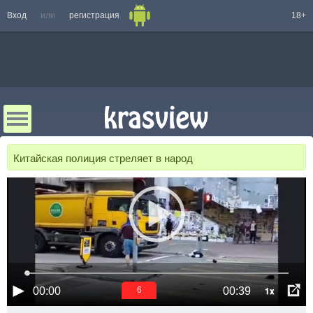
Вход
или
регистрация
18+
Китайская полиция стреляет в народ
1x
00:00
00:39
6