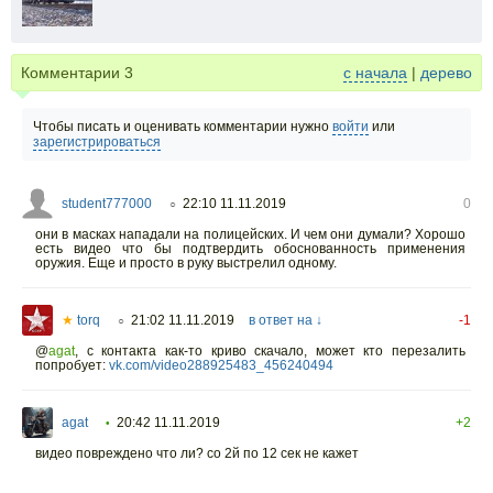
Комментарии
3
с начала
|
дерево
Чтобы писать и оценивать комментарии нужно
войти
или
зарегистрироваться
student777000
22:10 11.11.2019
0
○
они в масках нападали на полицейских. И чем они думали? Хорошо
есть видео что бы подтвердить обоснованность применения
оружия. Еще и просто в руку выстрелил одному.
★
torq
21:02 11.11.2019
в ответ на ↓
-1
○
@
agat
,
с контакта как-то криво скачало, может кто перезалить
попробует:
vk.com/video288925483_456240494
agat
20:42 11.11.2019
+2
•
видео повреждено что ли? со 2й по 12 сек не кажет