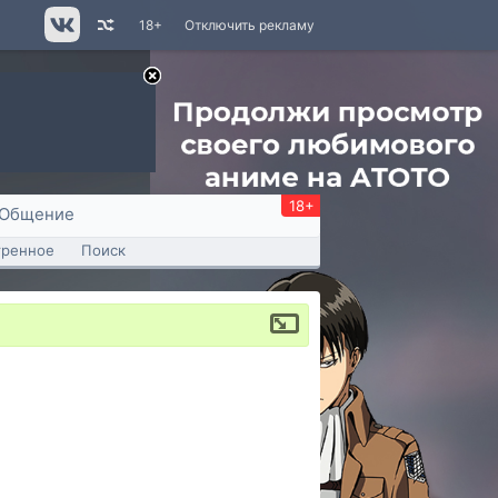
18+
Отключить рекламу
18+
Общение
тренное
Поиск