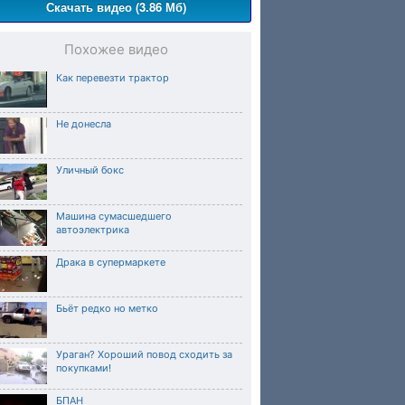
Скачать видео (3.86 Мб)
Похожее видео
Как перевезти трактор
Не донесла
Уличный бокс
Машина сумасшедшего
автоэлектрика
Драка в супермаркете
Бьёт редко но метко
Ураган? Хороший повод сходить за
покупками!
БПАН