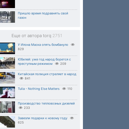
Пришло время подравнять свой
газон
Еще от автора torq
2751
У Илона Маска опять бомбануло
829
Юбилей: уже год народ борется с
преступным режимом
209
Китайская полиция стреляет в народ
841
Tulia - Nothing Else Matters
110
Производство тепловозных дизелей
233
Завезли подарки к новому году
625