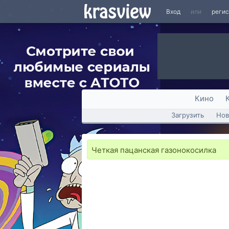
Вход
или
реги
Кино
Загрузить
Нов
Четкая пацанская газонокосилка