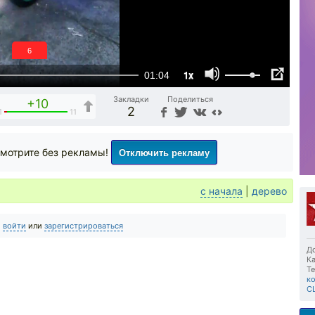
5
1x
01:04
Закладки
Поделиться
+10
2
1
11
Отключить рекламу
мотрите без рекламы!
с начала
|
дерево
о
войти
или
зарегистрироваться
До
Ка
Те
к
С