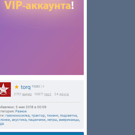
★
torq
73282
| 0
2751
видео
10871
пост
24
друга
бавлено: 5 мая 2018 в 00:09
тегория:
Разное
ги:
газонокосилка
,
трактор
,
тюнинг
,
подсветка
,
олонки
,
акустика
,
пацанчики
,
негры
,
американцы
,
ША