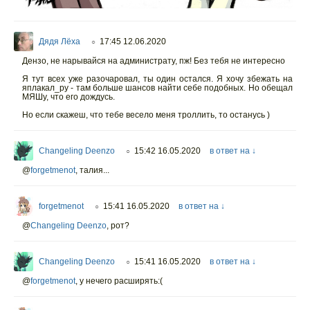
Дядя Лёха
17:45 12.06.2020
○
Дензо, не нарывайся на администрату, пж! Без тебя не интересно
Я тут всех уже разочаровал, ты один остался. Я хочу збежать на
яплакал_ру - там больше шансов найти себе подобных. Но обещал
МЯШу, что его дождусь.
Но если скажеш, что тебе весело меня троллить, то останусь )
Changeling Deenzo
15:42 16.05.2020
в ответ на ↓
○
@
forgetmenot
,
талия...
forgetmenot
15:41 16.05.2020
в ответ на ↓
○
@
Changeling Deenzo
,
рот?
Changeling Deenzo
15:41 16.05.2020
в ответ на ↓
○
@
forgetmenot
,
у нечего расширять:(