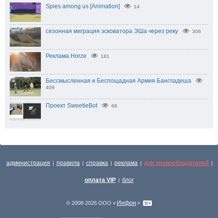
Spies among us [Animation]
14
сезонная миграция эсковатора ЭШа через реку
306
Реклама Horze
181
Бессмысленная и Беспощадная Армия Бангладеша
409
Проект SweetieBot
68
администрация
правила
справка
реклама
для правообладателей
|
|
|
|
|
оплата VIP
блог
|
Инфон
© 2008-2026 ООО «
»