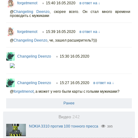
forgetmenot
15:40 16.05.2020
в ответ на ↓
○
@
Changeling Deenzo
,
скорее всего. Он стал много времени
проводить с мужиками
forgetmenot
15:39 16.05.2020
в ответ на ↓
○
@
Changeling Deenzo
,
че, зашел расширитель?)))
Changeling Deenzo
15:30 16.05.2020
○
Changeling Deenzo
15:27 16.05.2020
в ответ на ↓
○
@
forgetmenot
,
а может у него были карты с голыми мужиками?
Ранее
Видео
242
NOKIA 3310 против 100 тонного пресса
395