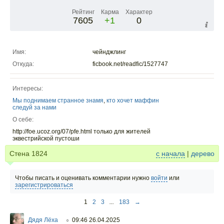
Рейтинг
Карма
Характер
7605
+1
0
Имя:
чейнджлинг
Откуда:
ficbook.net/readfic/1527747
Интересы:
Мы поднимаем странное знамя
,
кто хочет маффин
следуй за нами
О себе:
http://foe.ucoz.org/07/pfe.html только для жителей
эквестрийской пустоши
Стена
1824
с начала
|
дерево
Чтобы писать и оценивать комментарии нужно
войти
или
зарегистрироваться
1
2
3
...
183
→
Дядя Лёха
09:46 26.04.2025
○