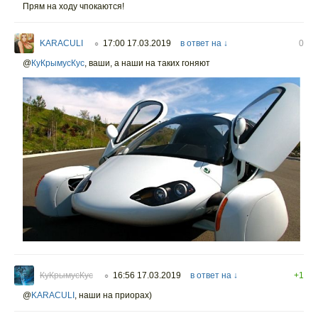
Прям на ходу чпокаются!
KARACULI
17:00 17.03.2019
в ответ на ↓
0
○
@
КуКрымусКус
,
ваши, а наши на таких гоняют
КуКрымусКус
16:56 17.03.2019
в ответ на ↓
+1
○
@
KARACULI
,
наши на приорах)