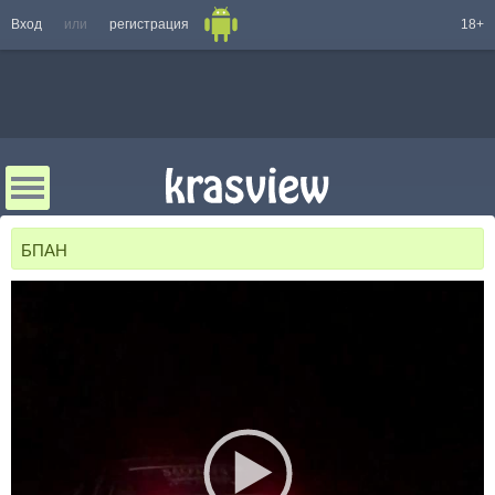
Вход
или
регистрация
18+
БПАН