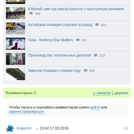
Юбилей: уже год народ борется с преступным режимом
209
Китайская полиция стреляет в народ
841
Tulia - Nothing Else Matters
110
Производство тепловозных дизелей
233
Завезли подарки к новому году
625
Комментарии
5
с начала
|
дерево
Чтобы писать и оценивать комментарии нужно
войти
или
зарегистрироваться
Evgen24
23:42 17.03.2019
+1
○