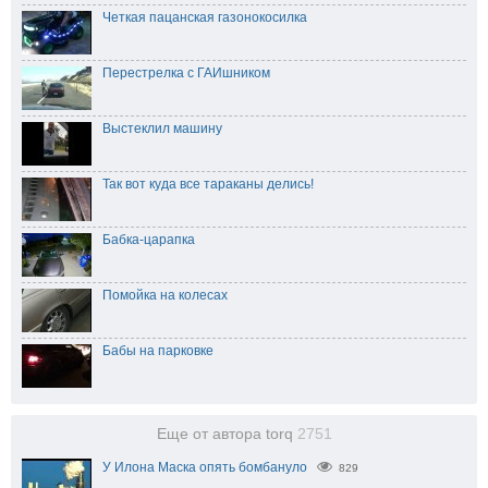
Четкая пацанская газонокосилка
Перестрелка с ГАИшником
Выстеклил машину
Так вот куда все тараканы делись!
Бабка-царапка
Помойка на колесах
Бабы на парковке
Еще от автора torq
2751
У Илона Маска опять бомбануло
829