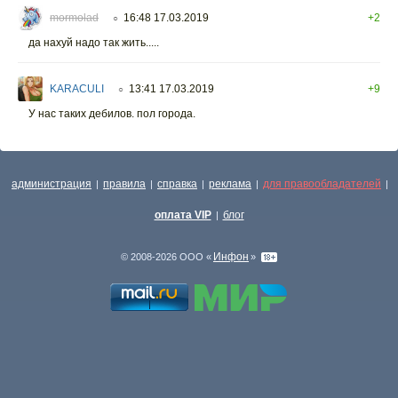
mormolad
16:48 17.03.2019
+2
○
да нахуй надо так жить.....
KARACULI
13:41 17.03.2019
+9
○
У нас таких дебилов. пол города.
администрация
правила
справка
реклама
для правообладателей
|
|
|
|
|
оплата VIP
блог
|
Инфон
© 2008-2026 ООО «
»