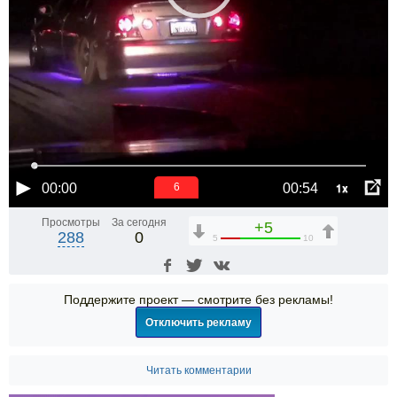
1x
00:00
00:54
5
Просмотры
За сегодня
+5
288
0
5
10
Поддержите проект — смотрите без рекламы!
Отключить рекламу
Читать комментарии