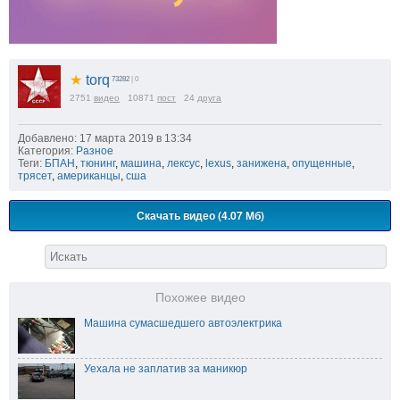
★
torq
73282
| 0
2751
видео
10871
пост
24
друга
Добавлено: 17 марта 2019 в 13:34
Категория:
Разное
Теги:
БПАН
,
тюнинг
,
машина
,
лексус
,
lexus
,
занижена
,
опущенные
,
трясет
,
американцы
,
сша
Скачать видео (4.07 Мб)
Похожее видео
Машина сумасшедшего автоэлектрика
Уехала не заплатив за маникюр