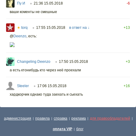
Пу И
21:36 15.05.2018
-6
○
ваши коменты не смешные
★
torq
17:55 15.05.2018
в ответ на ↓
+13
○
@
Deenzo
,
есть:
Changeling Deenzo
17:50 15.05.2018
+3
○
а есть ктонибудь кто через неё проехали
Steeler
17:06 15.05.2018
+16
○
хардкорчик однако туда заехать и сьехать
администрация
правила
справка
реклама
для правообладателей
|
|
|
|
|
оплата VIP
блог
|