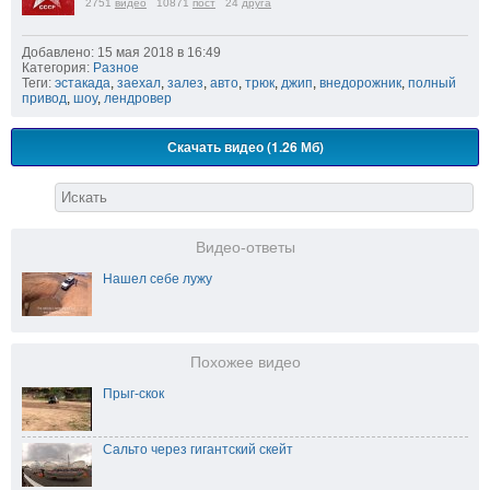
2751
видео
10871
пост
24
друга
Добавлено: 15 мая 2018 в 16:49
Категория:
Разное
Теги:
эстакада
,
заехал
,
залез
,
авто
,
трюк
,
джип
,
внедорожник
,
полный
привод
,
шоу
,
лендровер
Скачать видео (1.26 Мб)
Видео-ответы
Нашел себе лужу
Похожее видео
Прыг-скок
Сальто через гигантский скейт