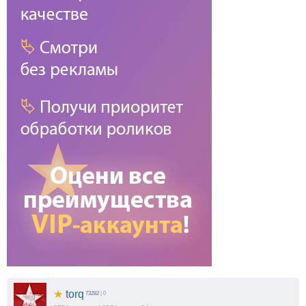
★
torq
73282
| 0