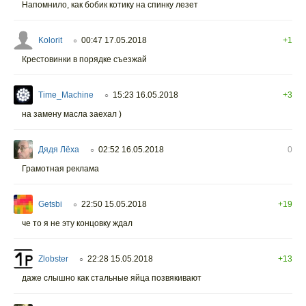
Напомнило, как бобик котику на спинку лезет
Kolorit
00:47 17.05.2018
+1
○
Крестовинки в порядке съезжай
Time_Machine
15:23 16.05.2018
+3
○
на замену масла заехал )
Дядя Лёха
02:52 16.05.2018
0
○
Грамотная реклама
Getsbi
22:50 15.05.2018
+19
○
че то я не эту концовку ждал
Zlobster
22:28 15.05.2018
+13
○
даже слышно как стальные яйца позвякивают