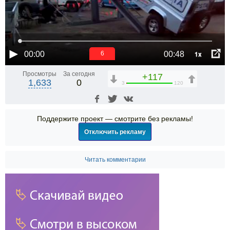
1x
00:00
00:48
6
Просмотры
За сегодня
+117
1,633
0
3
120
Поддержите проект — смотрите без рекламы!
Отключить рекламу
Читать комментарии