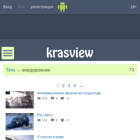
Вход
или
регистрация
18+
Теги
→
внедорожник
73
1
2
3
4
→
легкомысленно вышли из подъезда
324
9
−2
00:29
Рус Авто
521
9
+7
00:22
Утонули в реке