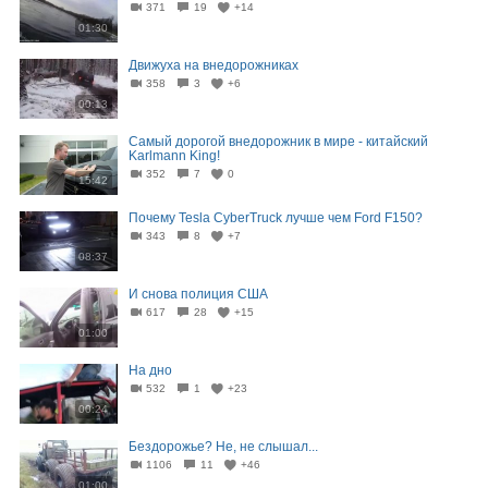
371
19
+14
01:30
Движуха на внедорожниках
358
3
+6
00:13
Самый дорогой внедорожник в мире - китайский
Karlmann King!
352
7
0
15:42
Почему Tesla CyberTruck лучше чем Ford F150?
343
8
+7
08:37
И снова полиция США
617
28
+15
01:00
На дно
532
1
+23
00:24
Бездорожье? Не, не слышал...
1106
11
+46
01:00