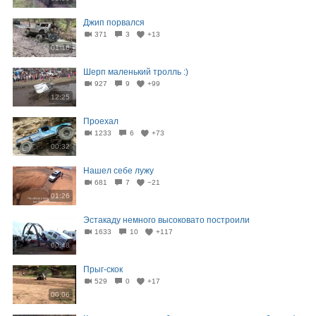
Джип порвался
371
3
+13
01:16
Шерп маленький тролль :)
927
9
+99
12:25
Проехал
1233
6
+73
00:32
Нашел себе лужу
681
7
−21
01:26
Эстакаду немного высоковато построили
1633
10
+117
00:48
Прыг-скок
529
0
+17
00:06