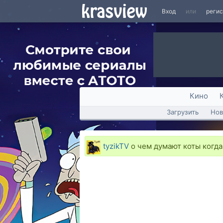
Вход
или
реги
Кино
Загрузить
Нов
tyzikTV
о чем думают коты когда