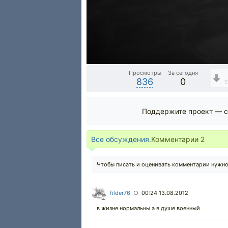
Просмотры
За сегодня
836
0
1
Поддержите проект — с
Все обсуждения.
Комментарии
2
Чтобы писать и оценивать комментарии нужн
filder76
00:24 13.08.2012
○
в жизне нормальны а в душе военный