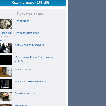
Скачать видео (5.81 Мб)
Похожее видео
Сладкий сон
Неадекватная киса :D
Коты играют в ладушки
Мультик от Pixar: "Джек джек
атакует"
Котэ-Колдун
Котэ и кусочек колбаски
Вещий сон кота
кот храпит