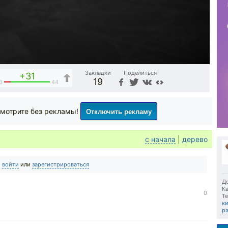
Закладки
Поделиться
+31
19
3
44
Отключить рекламу
мотрите без рекламы!
с начала
|
дерево
о
войти
или
зарегистрироваться
До
Ка
0
Те
к
р