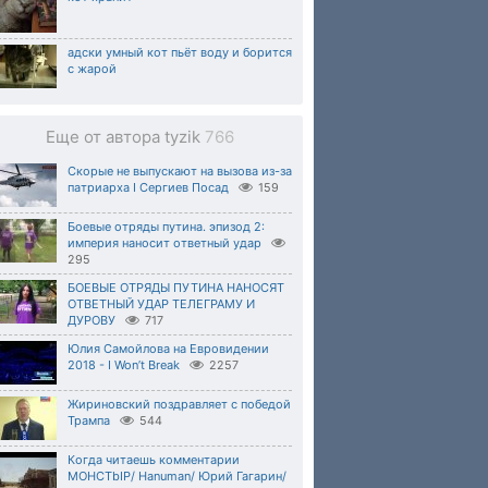
адски умный кот пьёт воду и борится
с жарой
Еще от автора tyzik
766
Скорые не выпускают на вызова из-за
патриарха I Сергиев Посад
159
Боевые отряды путина. эпизод 2:
империя наносит ответный удар
295
БОЕВЫЕ ОТРЯДЫ ПУТИНА НАНОСЯТ
ОТВЕТНЫЙ УДАР ТЕЛЕГРАМУ И
ДУРОВУ
717
Юлия Самойлова на Евровидении
2018 - I Won’t Break
2257
Жириновский поздравляет с победой
Трампа
544
Когда читаешь комментарии
MOHCTbIP/ Hanuman/ Юрий Гагарин/