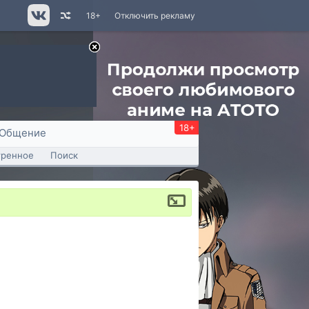
18+
Отключить рекламу
18+
Общение
тренное
Поиск