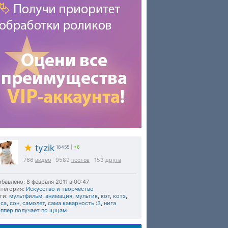
★
tyzik
18455
|
+6
766
видео
9589
постов
153
друга
бавлено: 8 февраля 2011 в 00:47
тегория:
Искусство и творчество
ги:
мультфильм
,
анимация
,
мультик
,
кот
,
котэ
,
иса
,
сон
,
самолет
,
сама каварность :3
,
нига
эппер получает по щщам