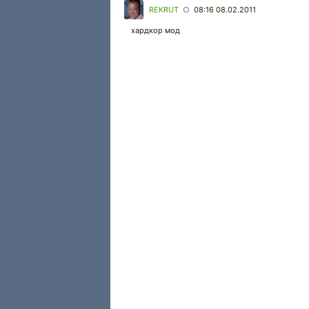
REKRUT
08:16 08.02.2011
○
хардкор мод