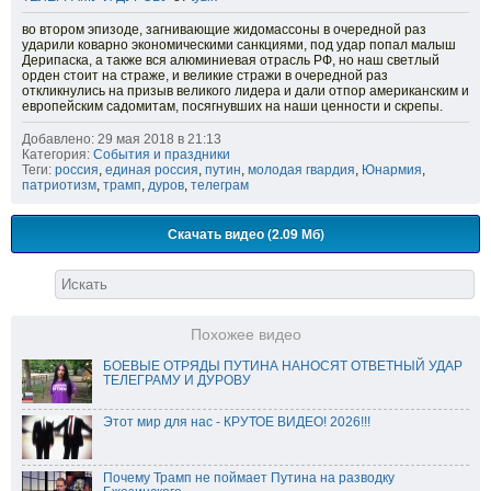
во втором эпизоде, загнивающие жидомассоны в очередной раз
ударили коварно экономическими санкциями, под удар попал малыш
Дерипаска, а также вся алюминиевая отрасль РФ, но наш светлый
орден стоит на страже, и великие стражи в очередной раз
откликнулись на призыв великого лидера и дали отпор американским и
европейским садомитам, посягнувших на наши ценности и скрепы.
Добавлено: 29 мая 2018 в 21:13
Категория:
События и праздники
Теги:
россия
,
единая россия
,
путин
,
молодая гвардия
,
Юнармия
,
патриотизм
,
трамп
,
дуров
,
телеграм
Скачать видео (2.09 Мб)
Похожее видео
БОЕВЫЕ ОТРЯДЫ ПУТИНА НАНОСЯТ ОТВЕТНЫЙ УДАР
ТЕЛЕГРАМУ И ДУРОВУ
Этот мир для нас - КРУТОЕ ВИДЕО! 2026!!!
Почему Трамп не поймает Путина на разводку