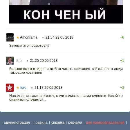
★
Amonrama
21:54 29.05.2018
+6
○
Зачем я это посмотрел?
Вго
21:25 29.05.2018
+1
○
больше всего в видео я люблю читать описания. как жаль что люди
так редко креативят
★
torq
21:17 29.05.2018
+3
○
Навальнята сами снимают, сами заливают, сами смеются. Какой-то
онанизм получается...
администрация
правила
справка
реклама
для правообладателей
|
|
|
|
|