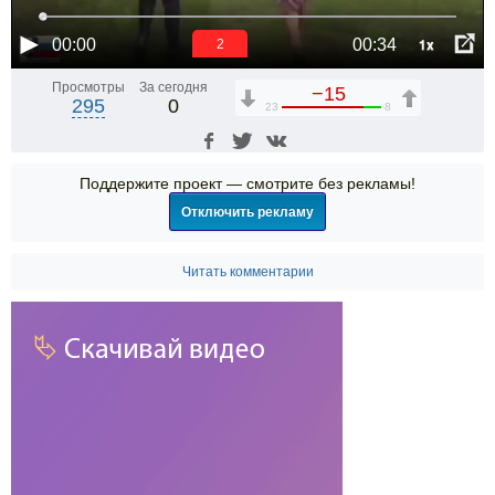
1x
00:00
00:34
1
Просмотры
За сегодня
−15
295
0
23
8
Поддержите проект — смотрите без рекламы!
Отключить рекламу
Читать комментарии