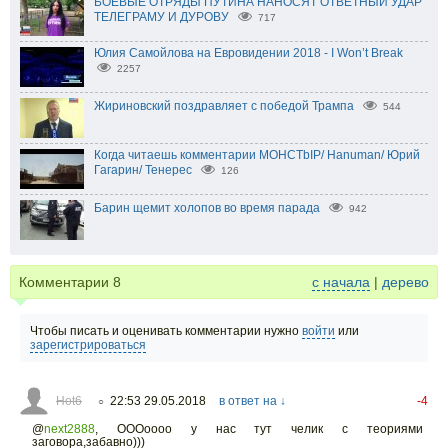
БОЕВЫЕ ОТРЯДЫ ПУТИНА НАНОСЯТ ОТВЕТНЫЙ УДАР
ТЕЛЕГРАМУ И ДУРОВУ
717
Юлия Самойлова на Евровидении 2018 - I Won’t Break
2257
Жириновский поздравляет с победой Трампа
544
Когда читаешь комментарии MOHCTbIP/ Hanuman/ Юрий
Гагарин/ Тенерес
126
Барин щемит холопов во время парада
942
Комментарии
8
с начала
|
дерево
Чтобы писать и оценивать комментарии нужно
войти
или
зарегистрироваться
Hot6
22:53 29.05.2018
в ответ на ↓
-4
○
@
next2888
,
ОООоооо у нас тут челик с теориями
заговора,забавно)))