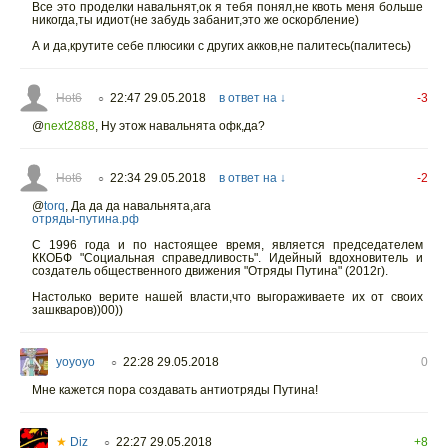
Все это проделки навальнят,ок я тебя понял,не квоть меня больше
никогда,ты идиот(не забудь забанит,это же оскорбление)
А и да,крутите себе плюсики с других акков,не палитесь(палитесь)
Hot6
22:47 29.05.2018
в ответ на ↓
-3
○
@
next2888
,
Ну этож навальнята офк,да?
Hot6
22:34 29.05.2018
в ответ на ↓
-2
○
@
torq
,
Да да да навальнята,ага
отряды-путина.рф
С 1996 года и по настоящее время, является председателем
ККОБФ "Социальная справедливость". Идейный вдохновитель и
создатель общественного движения "Отряды Путина" (2012г).
Настолько верите нашей власти,что выгораживаете их от своих
зашкваров))00))
yoyoyo
22:28 29.05.2018
0
○
Мне кажется пора создавать антиотряды Путина!
★
Diz
22:27 29.05.2018
+8
○