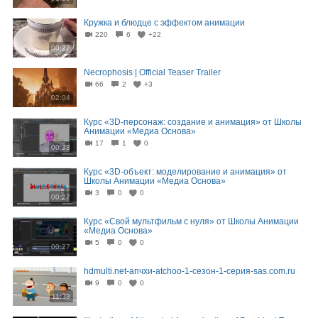
Кружка и блюдце с эффектом анимации
220
6
+22
00:27
Necrophosis | Official Teaser Trailer
66
2
+3
02:04
Курс «3D-персонаж: создание и анимация» от Школы
Анимации «Медиа Основа»
17
1
0
00:33
Курс «3D-объект: моделирование и анимация» от
Школы Анимации «Медиа Основа»
3
0
0
00:27
Курс «Свой мультфильм с нуля» от Школы Анимации
«Медиа Основа»
5
0
0
00:27
hdmulti.net-апчхи-atchoo-1-сезон-1-серия-sas.com.ru
9
0
0
11:33