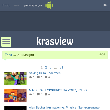
Вход
или
регистрация
18+
Теги
→
анимация
606
1
2
3
...
31
→
Saying Hi To Endermen
0
0
0
00:05
MINECRAFT СЮРПРИЗ НА РОЖДЕСТВО
0
0
0
00:30
Alan Becker | Animation vs. Physics | Занимательная