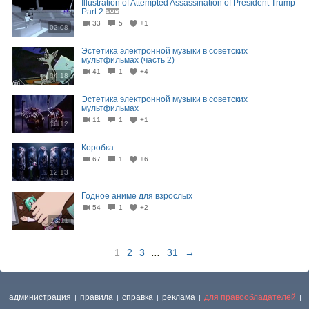
Illustration of Attempted Assassination of President Trump
Part 2
33
5
+1
02:08
Эстетика электронной музыки в советских
мультфильмах (часть 2)
41
1
+4
04:18
Эстетика электронной музыки в советских
мультфильмах
11
1
+1
10:12
Коробка
67
1
+6
12:13
Годное аниме для взрослых
54
1
+2
13:11
1
2
3
...
31
→
администрация
правила
справка
реклама
для правообладателей
|
|
|
|
|