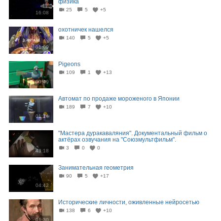
физика
25
5
+5
16:08
охотничек нашелся
140
5
+5
01:09
Pigeons
109
1
+13
00:49
Автомат по продаже мороженого в Японии
189
7
+10
01:14
"Мастера дуракаваляния". Документальный фильм о
актёрах озвучания на "Союзмультфильм".
3
0
0
43:18
Занимательная геометрия
90
5
+17
04:42
Исторические личности, оживленные нейросетью
138
6
+10
01:30