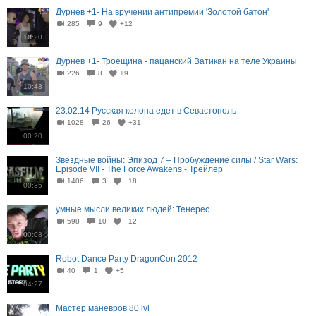
Дурнев +1- На вручении антипремии 'Золотой батон'
285
9
+12
10:20
Дурнев +1- Троещина - пацанский Ватикан на теле Украины
226
8
+9
10:43
23.02.14 Русская колона едет в Севастополь
1028
26
+31
00:20
Звездные войны: Эпизод 7 – Пробуждение силы / Star Wars:
Episode VII - The Force Awakens - Трейлер
1406
3
−18
00:35
умные мысли великих людей: Тенерес
598
10
−12
00:08
Robot Dance Party DragonCon 2012
40
1
+5
04:27
Мастер маневров 80 lvl