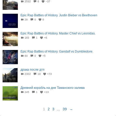
2532
6
−37
01:05
Epic Rap Battles of History. Justin Bieber vs Beethoven
28
0
0
02:23
Epic Rap Battles of History. Master Chief vs Leonidas.
183
1
+6
02:10
Epic Rap Battles of History. Gandalf vs Dumbledore.
64
0
+5
02:09
драка после дтп
2302
19
+73
01:59
Древний корабль на дне Таманского залива
245
1
+13
01:23
1
2
3
...
39
→