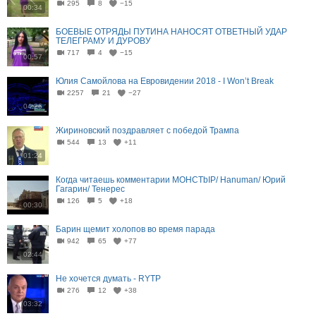
295
8
−15
00:34
БОЕВЫЕ ОТРЯДЫ ПУТИНА НАНОСЯТ ОТВЕТНЫЙ УДАР
ТЕЛЕГРАМУ И ДУРОВУ
717
4
−15
00:57
Юлия Самойлова на Евровидении 2018 - I Won’t Break
2257
21
−27
04:26
Жириновский поздравляет с победой Трампа
544
13
+11
01:24
Когда читаешь комментарии MOHCTbIP/ Hanuman/ Юрий
Гагарин/ Тенерес
126
5
+18
00:30
Барин щемит холопов во время парада
942
65
+77
02:44
Не хочется думать - RYTP
276
12
+38
03:32