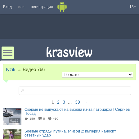
Вход
или
регистрация
18+
tyzik
→
Видео
766
1
2
3
...
39
→
Скорые не выпускают на вызова из-за патриарха I Сергиев
Посад
159
5
−10
01:16
Боевые отряды путина. эпизод 2: империя наносит
ответный удар