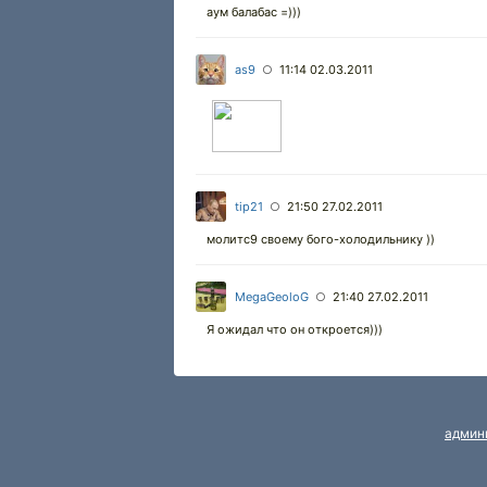
аум балабас =)))
as9
11:14 02.03.2011
○
tip21
21:50 27.02.2011
○
молитс9 своему бого-холодильнику ))
MegaGeoloG
21:40 27.02.2011
○
Я ожидал что он откроется)))
админ