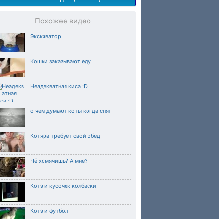
Похожее видео
Экскаватор
Кошки заказывают еду
Неадекватная киса :D
о чем думают коты когда спят
Котяра требует свой обед
Чё хомячишь? А мне?
Котэ и кусочек колбаски
Котэ и футбол