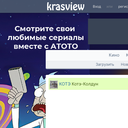
Вход
или
реги
Кино
Загрузить
Нов
КОТЭ
Котэ-Колдун