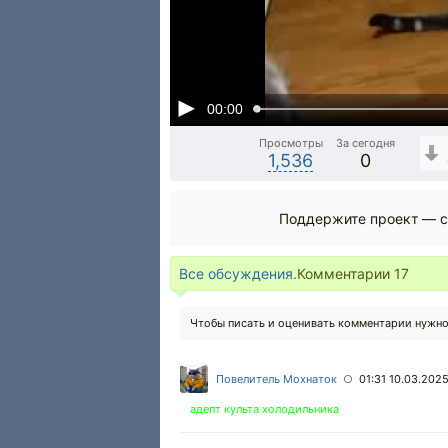
00:00
Просмотры
За сегодня
1,536
0
Поддержите проект — с
Все обсуждения.
Комментарии
17
Чтобы писать и оценивать комментарии нужн
Повелитель Мохнаток
01:31 10.03.202
○
адепт культа холодильника