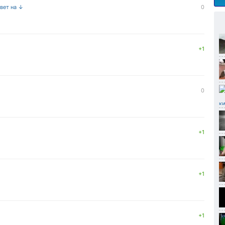
твет на ↓
0
+1
0
+1
+1
+1