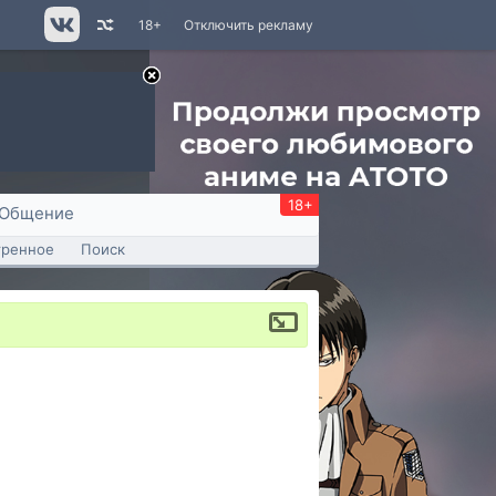
18+
Отключить рекламу
18+
Общение
тренное
Поиск