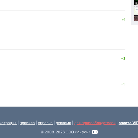
+1
+3
+3
истрация
|
правила
|
справка
|
реклама
|
для правообладателей
|
оплата VI
© 2008-2026 ООО «
Инфон
»