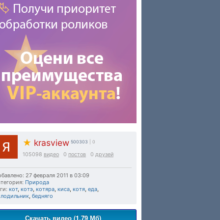
★
krasview
500303
| 0
105098
видео
0
постов
0
друзей
бавлено: 27 февраля 2011 в 03:09
тегория:
Природа
ги:
кот
,
котэ
,
котяра
,
киса
,
котя
,
еда
,
олодильник
,
бедняго
Скачать видео (1.79 Мб)