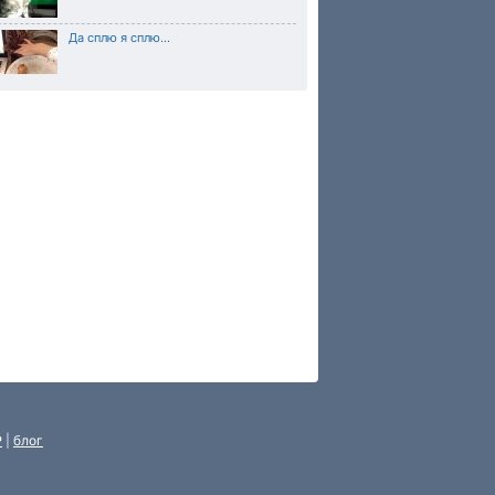
Да сплю я сплю...
P
|
блог