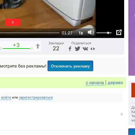
6
1x
01:27
Закладки
Поделиться
+3
22
0
3
Отключить рекламу
мотрите без рекламы!
с начала
|
дерево
о
войти
или
зарегистрироваться
До
Ка
5
0
Те
х