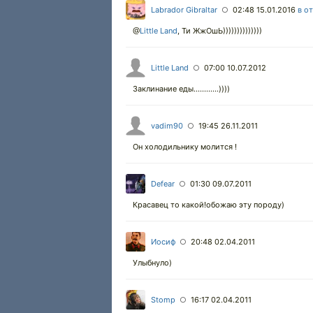
Labrador Gibraltar
02:48 15.01.2016
в о
○
@
Little Land
,
Ти ЖжОшЬ))))))))))))))
Little Land
07:00 10.07.2012
○
Заклинание еды............))))
vadim90
19:45 26.11.2011
○
Он холодильнику молится !
Defear
01:30 09.07.2011
○
Красавец то какой!обожаю эту породу)
Иосиф
20:48 02.04.2011
○
Улыбнуло)
Stomp
16:17 02.04.2011
○