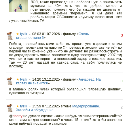
ЛОЛ, такие произведенья наоборот нужно показывать
мужикам за 40+, хоть что то доброе, милое и
позитивное, поможет что бы кукухой не двинуть от
нынешнего времени "перемен".. я бы даже как
реабилитацию СВОшникам ирумочку показывал.. все
лучше чем Кисель TV
★
tyzik
08:03 01.07.2026
к фильму «
Очень
○
-2
страшное кино 6
»
Ребята, признайтесь сами себе, вы просто уже выросли и стали
старыми пердунами на лавочке ))) поэтому и эмоции уже не те)) до
первой части конечно уже никто не дотянет, но разок посмотреть и
по деградировать можно, запомните одну простую истину: 2007 год
уже никто вам не вернет, и юношеский задор и веселье остались
там — 20 лет назад)) но сатира сама на себя получилась не
плохая))
★
tyzik
14:20 13.12.2025
к фильму «
Анчартед: На
○
+1
картах не значится
»
в главных ролях чувак который облапошил "зловещую Долину",
однозначно смотрим...
★
tyzik
15:59 07.12.2025
в теме
Модерирование.
○
0
Жалобы и обсуждение.
@
shorry
не думали сделать какие нибудь плюшки ветеранам сайта?
кто с вами со дня основания? в честь 15-летия? хотя бы значечек
какой нибудь? порадуйте стариков