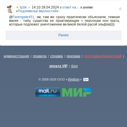
★
tyzik
14:10 28.04.2024
в ответ на ↓
к аниме
○
0
«
Подземелье вкусностей
»
@
Farengate451
,
эм, там же сразу практически объяснили, темная
магия - табу, существа ее практикующие = персонам нон грата,
которые подлежат уничтожению великой белой расой эльфов))))
Ранее
администрация
правила
справка
реклама
для правообладателей
|
|
|
|
|
оплата VIP
блог
|
Инфон
© 2008-2026 ООО «
»