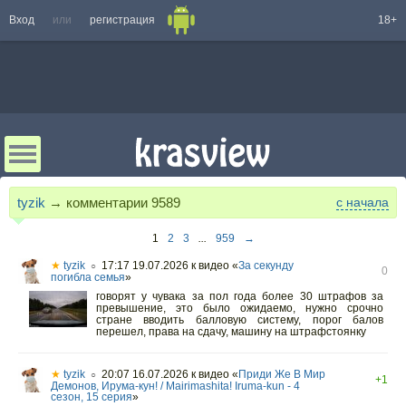
Вход
или
регистрация
18+
tyzik
→ комментарии
9589
с начала
1
2
3
...
959
→
★
tyzik
17:17 19.07.2026
к видео «
За секунду
○
0
погибла семья
»
говорят у чувака за пол года более 30 штрафов за
превышение, это было ожидаемо, нужно срочно
стране вводить балловую систему, порог балов
перешел, права на сдачу, машину на штрафстоянку
★
tyzik
20:07 16.07.2026
к видео «
Приди Же В Мир
○
+1
Демонов, Ирума-кун! / Mairimashita! Iruma-kun - 4
сезон, 15 серия
»