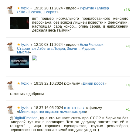
★
tyzik
19:16 20.11.2024
к видео «
Укрытие / Бункер
○
+16
/ Silo - 2 сезон, 1 серия
»
вот пример нормального проработанного женского
персонажа, без всякой лишней повестки и фемохуйни,
настоящая сара конор... огонь серия, в напряжении
держала весь тайминг
★
tyzik
12:10 03.11.2024
к видео «
Если Человек
○
+4
Старается Избегать Людей, Значит.. Мудрые
Мысли
»
★
tyzik
19:19 22.10.2024
к фильму «
Дикий робот
»
○
+4
такое мы одобряем
★
tyzik
18:37 16.05.2024
в ответ на ↓
к фильму
○
+1
«
Министерство неджентльменских дел
»
@
DigitalEmotion
,
ну а кто мешает снять про СССР и Черчеля без
нигеров? тут как в поговорке "Кто за девушку платит тот её и
танцует" , ищи хороших сценаристов, крутых режиссёров,
первоклассных актеров и снимай как душе угодно :)