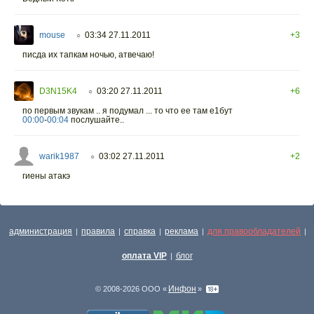
mouse
03:34 27.11.2011
+3
○
писда их тапкам ночью, атвечаю!
D3N15K4
03:20 27.11.2011
+6
○
по первым звукам .. я подумал ... то что ее там е1бут
00:00
-
00:04
послушайте..
warik1987
03:02 27.11.2011
+2
○
гиены атакэ
администрация
правила
справка
реклама
для правообладателей
|
|
|
|
|
оплата VIP
блог
|
Инфон
© 2008-2026 ООО «
»