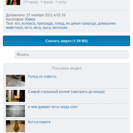
103
видео
8
постов
4
друга
Добавлено: 27 ноября 2011 в 02:33
Категория:
Юмор
Теги:
кот
,
колбаса
,
преграда
,
голод
,
не дикая природа
,
домашние
животные
,
котэ
,
киса
,
кыса
,
кисонька
Скачать видео (1.39 Мб)
Похожее видео
Голод vs совесть
Самый страшный ролик! (смотреть до конца)
о чем думают коты когда спят
Котэ в пакете