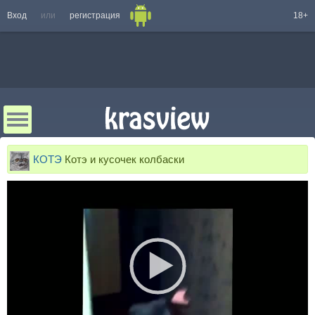
Вход
или
регистрация
18+
КОТЭ
Котэ и кусочек колбаски