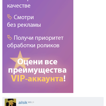
ailsik
1021
| 0