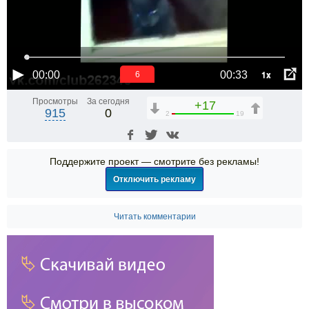
1x
00:00
00:33
6
Просмотры
За сегодня
+17
915
0
2
19
Поддержите проект — смотрите без рекламы!
Отключить рекламу
Читать комментарии