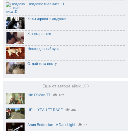
Неадекватная киса :D
Коты играют в ладушки
Как старается
Неожиданный кусь
Отдай кота еноту
Еще от автора ailsik
103
Isle Of Man TT
182
HELL YEAH TT RACE
407
Aram Bedrosian - A Dark Light
67