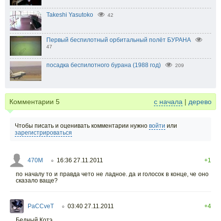
Takeshi Yasutoko
42
Первый беспилотный орбитальный полёт БУРАНА
47
посадка беспилотного бурана (1988 год)
209
Комментарии
5
с начала
|
дерево
Чтобы писать и оценивать комментарии нужно
войти
или
зарегистрироваться
470M
16:36 27.11.2011
+1
○
по началу то и правда чето не ладное. да и голосок в конце, че оно
сказало ваще?
PaCCveT
03:40 27.11.2011
+4
○
Бедный Котэ