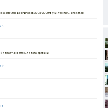
мною запиленных клипосов 2008-2009гг уничтожили..непорядок.
на ↓
 :) я прост акк сменил с того времени
а ↓
а ↓