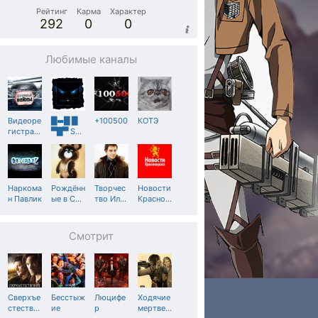
Рейтинг
Карма
Характер
292
0
0
Любимые каналы
Видеоре
█▬█ █
+100500
КОТЭ
гистра
…
▀█▀ S
…
Наркома
Рождённ
Творчес
Новости
н Павлик
ые в С
…
тво Ил
…
Красно
…
Смотрит
Сверхъе
Бесстыж
Люцифе
Ходячие
стеств
…
ие
р
мертве
…