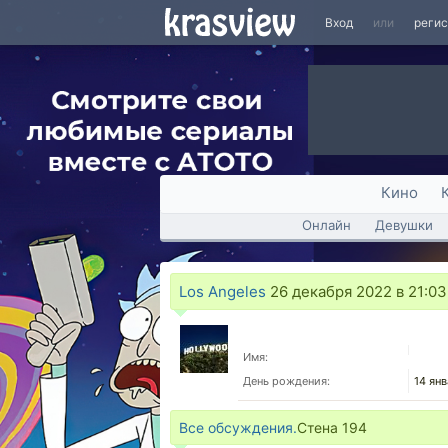
Вход
или
реги
Кино
Онлайн
Девушки
Los Angeles
26 декабря 2022 в 21:03
Имя:
День рождения:
14 ян
Все обсуждения.
Стена
194