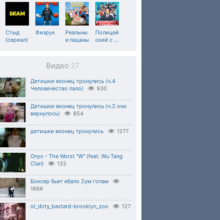
Стыд
Физрук
Реальны
Полицей
(сериал)
е пацаны
ский с
…
Видео
27
Детишки вконец тронулись (ч.4
Человечество пало)
930
Детишки вконец тронулись (ч.2 оно
вернулось)
854
детишки вконец тронулись
1277
Onyx - The Worst ''W'' (feat. Wu Tang
Clan)
133
Боксер бьет ебало 2ум гопам
1666
ol_dirty_bastard-brooklyn_zoo
127