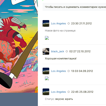
Чтобы писать и оценивать комментарии нужн
Los Angeles
23:30 21.11.2012
○
Новое фото на странице:
black_jack
02:27 22.10.2012
○
Хорошая комплекташка!
Los Angeles
13:33 04.09.2012
○
Los Angeles
22:45 25.08.2012
○
вкусно жрать
Статус: