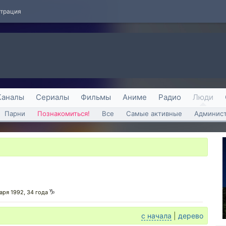
страция
Каналы
Сериалы
Фильмы
Аниме
Радио
Люди
Парни
Познакомиться!
Все
Самые активные
Админист
варя 1992, 34 года
с начала
|
дерево