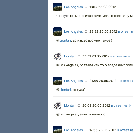
Los Angeles
18:15 25.08.2012
○
Только сейчас заметил,что половину 
Статус:
Los Angeles
23:32 26.05.2012
в ответ 
○
@
Liontari
,
во как.возможно такое )
Liontari
22:21 26.05.2012
в ответ на ↓
○
@Los Angeles, болтали как то о вреде алкоголя
Los Angeles
21:46 26.05.2012
в ответ н
○
@
Liontari
,
откуда?
Liontari
20:09 26.05.2012
в ответ на ↓
○
@Los Angeles, знаешь немного
Los Angeles
17:55 26.05.2012
в ответ н
○