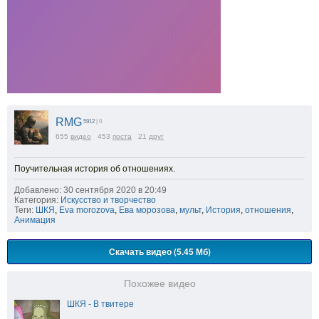
RMG
5912
| 0
655
видео
453
поста
21
друг
Поучительная история об отношениях.
Добавлено: 30 сентября 2020 в 20:49
Категория:
Искусство и творчество
Теги:
ШКЯ
,
Eva morozova
,
Ева морозова
,
мульт
,
История
,
отношения
,
Анимация
Скачать видео (5.45 Мб)
Похожее видео
ШКЯ - В твитере