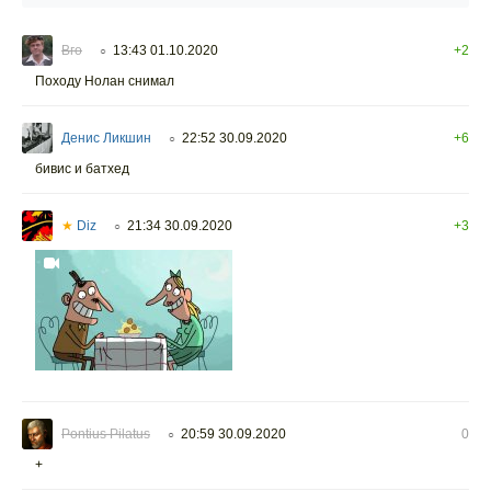
Вго
13:43 01.10.2020
+2
○
Походу Нолан снимал
Денис Ликшин
22:52 30.09.2020
+6
○
бивис и батхед
★
Diz
21:34 30.09.2020
+3
○
Pontius Pilatus
20:59 30.09.2020
0
○
+