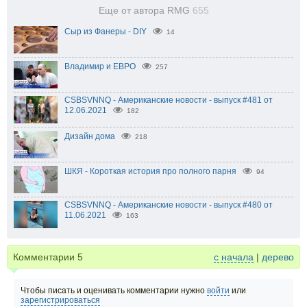
Еще от автора RMG
655
Сыр из Фанеры - DIY
14
Владимир и ЕВРО
257
CSBSVNNQ - Американские новости - выпуск #481 от
12.06.2021
182
Дизайн дома
218
ШКЯ - Короткая история про полного парня
94
CSBSVNNQ - Американские новости - выпуск #480 от
11.06.2021
163
Комментарии
5
с начала
|
дерево
Чтобы писать и оценивать комментарии нужно
войти
или
зарегистрироваться