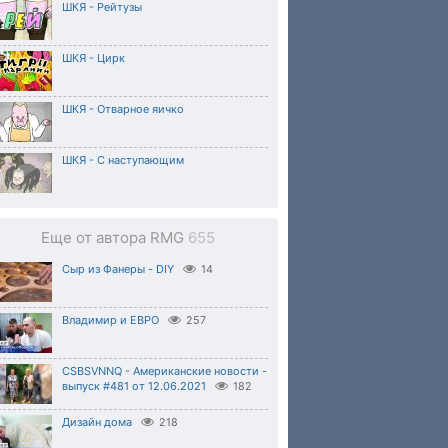
ШКЯ - Рейтузы
ШКЯ - Цирк
ШКЯ - Отварное яичко
ШКЯ - С наступающим
Еще от автора RMG
655
Сыр из Фанеры - DIY
14
Владимир и ЕВРО
257
CSBSVNNQ - Американские новости -
выпуск #481 от 12.06.2021
182
Дизайн дома
218