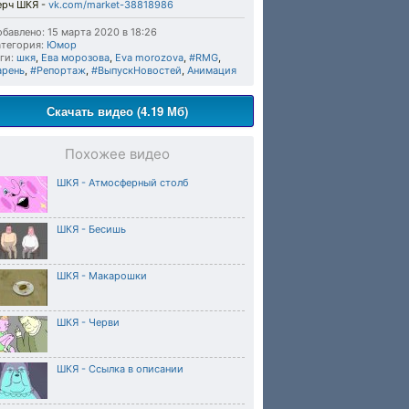
ерч ШКЯ -
vk.com/market-38818986
бавлено: 15 марта 2020 в 18:26
тегория:
Юмор
ги:
шкя
,
Ева морозова
,
Eva morozova
,
#RMG
,
арень
,
#Репортаж
,
#ВыпускНовостей
,
Анимация
Скачать видео (4.19 Мб)
Похожее видео
ШКЯ - Атмосферный столб
ШКЯ - Бесишь
ШКЯ - Макарошки
ШКЯ - Черви
ШКЯ - Ссылка в описании