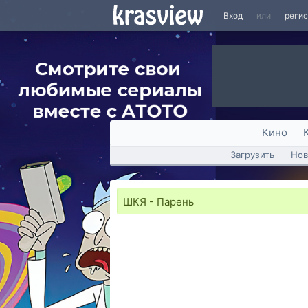
Вход
или
реги
Кино
Загрузить
Нов
ШКЯ - Парень