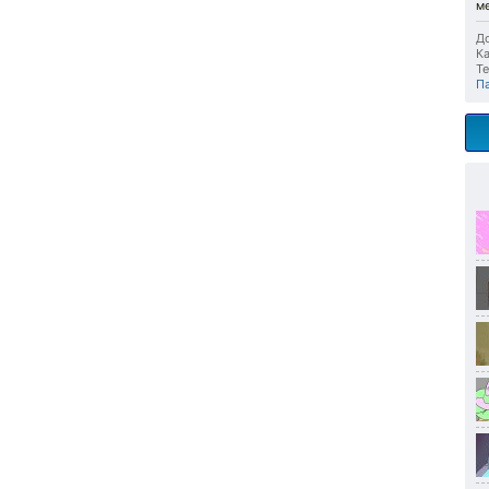
м
До
Ка
Те
П