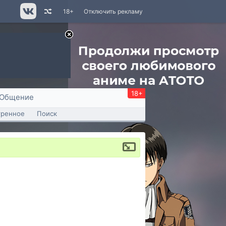
18+
Отключить рекламу
18+
Общение
тренное
Поиск