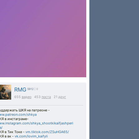
RMG
5912
| 0
655
видео
453
поста
21
друг
оддержать ШКЯ на патреоне -
ww.patreon.com/shkya
КЯ в инстаграме-
w.instagram.com/shkya_shootkikaifjashperi
a/
Я в Тик Токе -
vm.tiktok.com/ZSuHGA65/
Я в вк -
vk.com/lovim_kaifyli