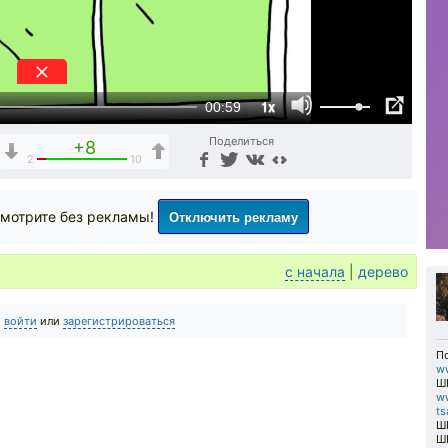
1x
00:59
Поделиться
+8
2
10
Отключить рекламу
мотрите без рекламы!
с начала
|
дерево
о
войти
или
зарегистрироваться
П
w
Ш
ww
ts
ШК
ШК