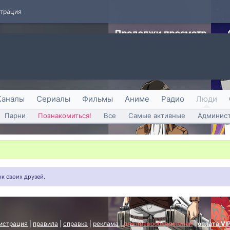
страция
Каналы
Сериалы
Фильмы
Аниме
Радио
Люди
Парни
Познакомиться!
Все
Самые активные
Админист
к своих друзей.
истрация
|
правила
|
справка
|
реклама
|
для правообладателей
|
оплата VI