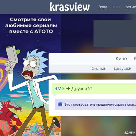
Вход
или
реги
Кино
Онлайн
Девушки
RMG
→
Друзья
21
Этот пользователь предпочел скрыть списо
админ