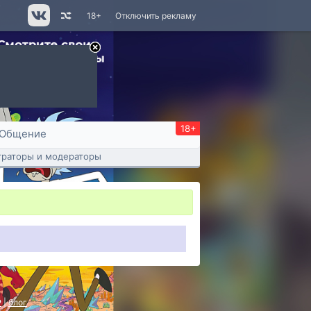
18+
Отключить рекламу
18+
Общение
раторы и модераторы
P
|
блог