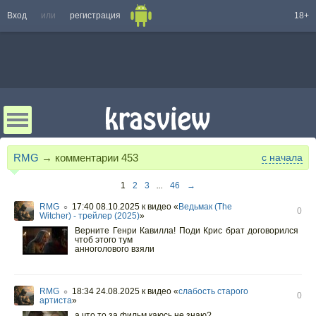
Вход
или
регистрация
18+
RMG
→ комментарии
453
с начала
1
2
3
...
46
→
RMG
17:40 08.10.2025
к видео «
Ведьмак (The
○
0
Witcher) - трейлер (2025)
»
Верните Генри Кавилла! Поди Крис брат договорился
чтоб этого тум
анноголового взяли
RMG
18:34 24.08.2025
к видео «
слабость старого
○
0
артиста
»
а что то за фильм каюсь не знаю?