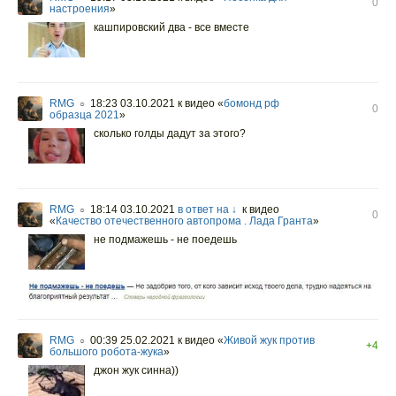
0
настроения
»
кашпировский два - все вместе
RMG
18:23 03.10.2021
к видео «
бомонд рф
○
0
образца 2021
»
сколько голды дадут за этого?
RMG
18:14 03.10.2021
в ответ на ↓
к видео
○
0
«
Качество отечественного автопрома . Лада Гранта
»
не подмажешь - не поедешь
RMG
00:39 25.02.2021
к видео «
Живой жук против
○
+4
большого робота-жука
»
джон жук синна))