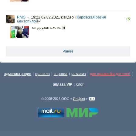
RMG
19:22 02.02.2021
к видео «
Кировская резня
○
+5
бензопилой
»
он дружить хотел))
Ранее
администрация
правила
справка
реклама
для правообладателей
|
|
|
|
|
оплата VIP
блог
|
Инфон
© 2008-2026 ООО «
»