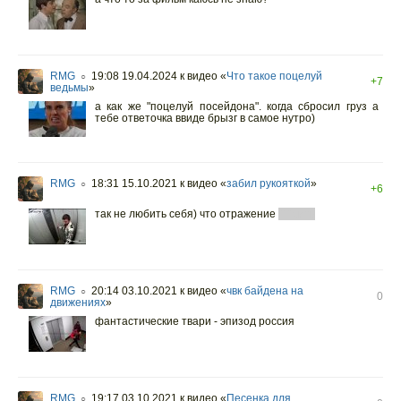
RMG
19:08 19.04.2024
к видео «
Что такое поцелуй
○
+7
ведьмы
»
а как же "поцелуй посейдона". когда сбросил груз а
тебе ответочка ввиде брызг в самое нутро)
RMG
18:31 15.10.2021
к видео «
забил рукояткой
»
○
+6
так не любить себя) что отражение
***рить
RMG
20:14 03.10.2021
к видео «
чвк байдена на
○
0
движениях
»
фантастические твари - эпизод россия
RMG
19:17 03.10.2021
к видео «
Песенка для
○