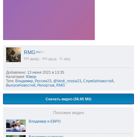
RMG
5912
| 0
655
видео
453
поста
21
друг
Добавлено: 13 июня 2021 в 13:35
Категория:
Юмор
Теги:
Владимир
,
Россия23
,
@Vesti_rossia23
,
СлужбаНовостей
,
ВыпускНовостей
,
Репортаж
,
RMG
Скачать видео (56.95 Мб)
Похожее видео
Владимир и ЕВРО
Владимир в тиктоке