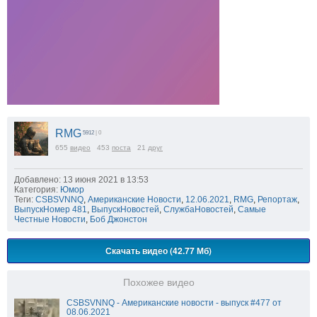
RMG
5912
| 0
655
видео
453
поста
21
друг
Добавлено: 13 июня 2021 в 13:53
Категория:
Юмор
Теги:
CSBSVNNQ
,
Американские Новости
,
12.06.2021
,
RMG
,
Репортаж
,
ВыпускНомер 481
,
ВыпускНовостей
,
СлужбаНовостей
,
Самые
Честные Новости
,
Боб Джонстон
Скачать видео (42.77 Мб)
Похожее видео
CSBSVNNQ - Американские новости - выпуск #477 от
08.06.2021