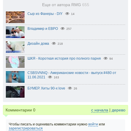
Еще от автора RMG
655
Сыр из Фанеры - DIY
14
Владимир и ЕВРО
257
Дизайн дома
218
ШКЯ - Короткая история про полного парня
94
CSBSVNNQ - Американские новости - выпуск #480 от
11.06.2021
163
БУМЕР. Хиты 90-х love
26
Комментарии
0
с начала
|
дерево
Чтобы писать и оценивать комментарии нужно
войти
или
зарегистрироваться