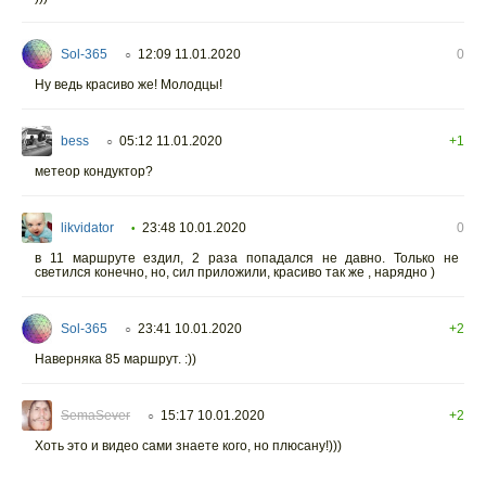
Sol-365
12:09 11.01.2020
0
○
Ну ведь красиво же! Молодцы!
bess
05:12 11.01.2020
+1
○
метеор кондуктор?
likvidator
23:48 10.01.2020
0
•
в 11 маршруте ездил, 2 раза попадался не давно. Только не
светился конечно, но, сил приложили, красиво так же , нарядно )
Sol-365
23:41 10.01.2020
+2
○
Наверняка 85 маршрут. :))
SemaSever
15:17 10.01.2020
+2
○
Хоть это и видео сами знаете кого, но плюсану!)))