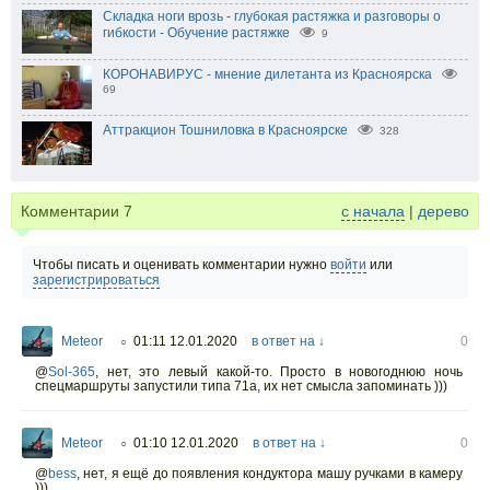
Складка ноги врозь - глубокая растяжка и разговоры о
гибкости - Обучение растяжке
9
КОРОНАВИРУС - мнение дилетанта из Красноярска
69
Аттракцион Тошниловка в Красноярске
328
Комментарии
7
с начала
|
дерево
Чтобы писать и оценивать комментарии нужно
войти
или
зарегистрироваться
Meteor
01:11 12.01.2020
в ответ на ↓
0
○
@
Sol-365
,
нет, это левый какой-то. Просто в новогоднюю ночь
спецмаршруты запустили типа 71а, их нет смысла запоминать )))
Meteor
01:10 12.01.2020
в ответ на ↓
0
○
@
bess
,
нет, я ещё до появления кондуктора машу ручками в камеру
)))