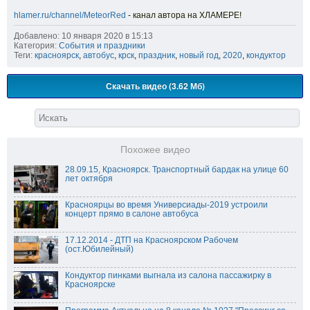
hlamer.ru/channel/MeteorRed
- канал автора на ХЛАМЕРЕ!
Добавлено: 10 января 2020 в 15:13
Категория:
События и праздники
Теги:
красноярск
,
автобус
,
крск
,
праздник
,
новый год
,
2020
,
кондуктор
Скачать видео (3.62 Мб)
Похожее видео
28.09.15, Красноярск. Транспортный бардак на улице 60
лет октября
Красноярцы во время Универсиады-2019 устроили
концерт прямо в салоне автобуса
17.12.2014 - ДТП на Красноярском Рабочем
(ост.Юбилейный)
Кондуктор пинками выгнала из салона пассажирку в
Красноярске