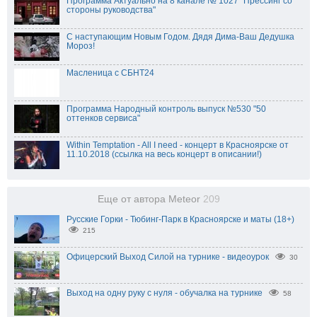
Программа Актуально на 8 канале № 1027 "Прессинг со
стороны руководства"
С наступающим Новым Годом. Дядя Дима-Ваш Дедушка
Мороз!
Масленица с СБНТ24
Программа Народный контроль выпуск №530 "50
оттенков сервиса"
Within Temptation - All I need - концерт в Красноярске от
11.10.2018 (ссылка на весь концерт в описании!)
Еще от автора Meteor
209
Русские Горки - Тюбинг-Парк в Красноярске и маты (18+)
215
Офицерский Выход Силой на турнике - видеоурок
30
Выход на одну руку с нуля - обучалка на турнике
58