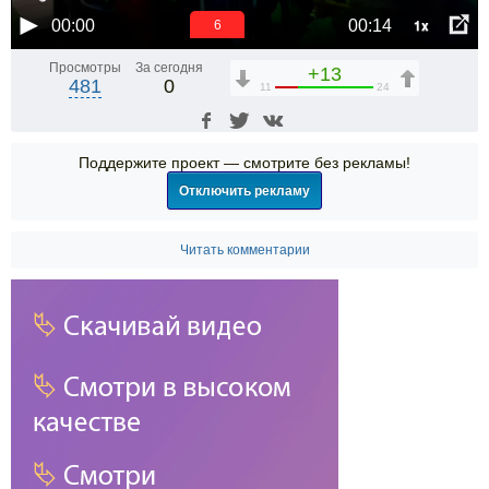
1x
00:00
00:14
5
Просмотры
За сегодня
+13
481
0
11
24
Поддержите проект — смотрите без рекламы!
Отключить рекламу
Читать комментарии