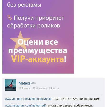
Meteor
584
| 0
209
видео
1566
постов
83
друга
www.youtube.com/MeteorRedyarsk/
- ВСЕ ВИДЕО ТАМ, рад подпискам!
www.instagram.com/meteorred/
- инстаграм автора, добавляемся.