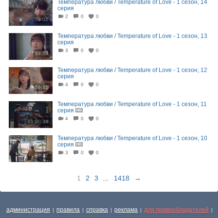
Температура любви / Temperature of Love - 1 сезон, 14
серия
2
0
0
59:02
Температура любви / Temperature of Love - 1 сезон, 13
серия
3
0
0
59:39
Температура любви / Temperature of Love - 1 сезон, 12
серия
4
0
0
59:41
Температура любви / Temperature of Love - 1 сезон, 11
серия
4
0
0
01:00:34
Температура любви / Temperature of Love - 1 сезон, 10
серия
3
0
0
59:47
1
2
3
...
1418
→
администрация
правила
справка
реклама
для правообладателей
|
|
|
|
|