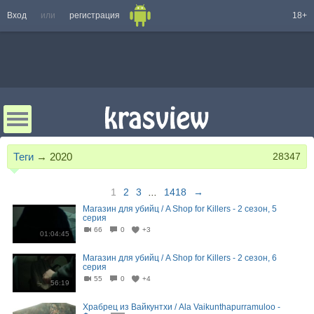
Вход
или
регистрация
18+
Теги
→
2020
28347
1
2
3
...
1418
→
Магазин для убийц / A Shop for Killers - 2 сезон, 5
серия
66
0
+3
01:04:45
Магазин для убийц / A Shop for Killers - 2 сезон, 6
серия
55
0
+4
56:19
Храбрец из Вайкунтхи / Ala Vaikunthapurramuloo -