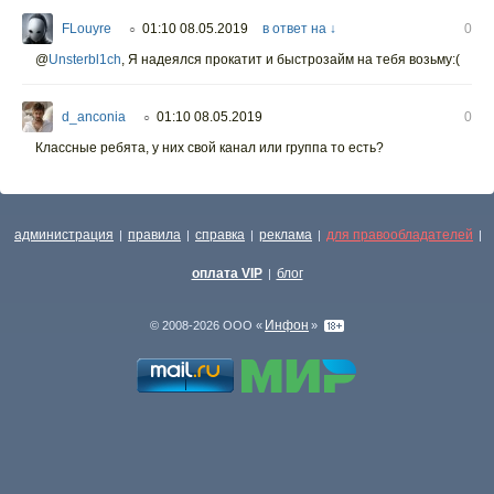
FLouyre
01:10 08.05.2019
в ответ на ↓
0
○
@
Unsterbl1ch
,
Я надеялся прокатит и быстрозайм на тебя возьму:(
d_anconia
01:10 08.05.2019
0
○
Классные ребята, у них свой канал или группа то есть?
администрация
правила
справка
реклама
для правообладателей
|
|
|
|
|
оплата VIP
блог
|
Инфон
© 2008-2026 ООО «
»