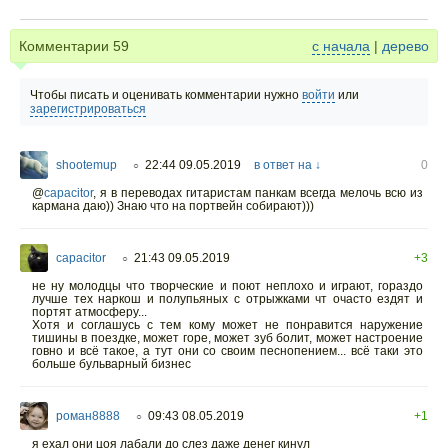
Комментарии
59
с начала
|
дерево
Чтобы писать и оценивать комментарии нужно
войти
или
зарегистрироваться
shootemup
22:44 09.05.2019
в ответ на ↓
0
○
@
capacitor
,
я в переводах гитаристам панкам всегда мелочь всю из
кармана даю)) Знаю что на портвейн собирают)))
capacitor
21:43 09.05.2019
+3
○
не ну молодцы что творческие и поют неплохо и играют, гораздо
лучше тех наркош и полупьяных с отрыжками чт очасто ездят и
портят атмосферу...
Хотя и соглашусь с тем кому может не понравится наружение
тишины в поездке, может горе, может зуб болит, может настроение
говно и всё такое, а тут они со своим песнопением... всё таки это
больше бульварный бизнес
роман8888
09:43 08.05.2019
+1
○
я ехал они цоя лабали до слез даже денег кинул