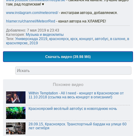
www.youtube.com/MeteorRedyarsk/
- свежачок на канале. Лучшие видео
там, рад подпискам! ♥
www.instagram.com/meteorred/
- инстаграм автора, добавляемся.
hlamer.ru/channel/MeteorRed
- канал автора на ХЛАМЕРЕ!
Добавлено: 7 мая 2019 в 23:43
Категория:
Музыка и видеоклипы
Теги:
Универсиада 2019
,
красноярск
,
крск
,
концерт
,
автобус
,
в салоне
,
в
краснлярске
,
2019
Скачать видео (39.98 Мб)
Похожее видео
Within Temptation - All I need - концерт в Красноярске от
11.10.2018 (ссылка на весь концерт в описании!)
Красноярский весёлый автобус в новогоднюю ночь
28.09.15, Красноярск. Транспортный бардак на улице 60
лет октября