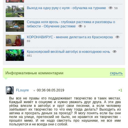
Выход на одну руку с нуля - обучалка на турнике
58
Складка ноги врозь - глубокая растяжка и разговоры о
гибкости - Обучение растяжке
9
КОРОНАВИРУС - мнение дилетанта из Красноярска
69
Красноярский весёлый автобус в новогоднюю ночь
481
Информативные комментарии
скрыть
FLouyre
00:36 08.05.2019
+1
○
Вы все не правы кто поддерживает творчество в таких местах.
Каждый живёт в социуме и нужно уважать друг друга. А эти два
уёбка влезли в автобус и орут свои песенки, а если человеку
заёбывает их творчество то что ему тогда делать? Выходить из
автика и просрать деньги за проезд? Я могу понять если бы они
пели на улице, претензий не было, не нравится их творчество -
прошёл мимо. И не надо свистеть про наушники, не все ими
пользуются и не всегда они с собой.