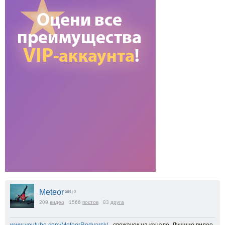
Meteor
584
| 0
209
видео
1566
постов
83
друга