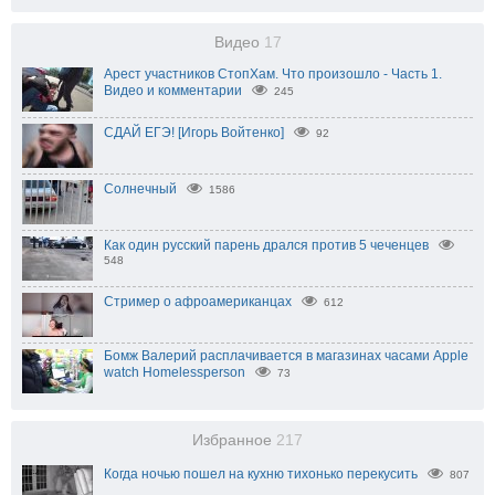
Видео
17
Арест участников СтопХам. Что произошло - Часть 1.
Видео и комментарии
245
СДАЙ ЕГЭ! [Игорь Войтенко]
92
Солнечный
1586
Как один русский парень дрался против 5 чеченцев
548
Стример о афроамериканцах
612
Бомж Валерий расплачивается в магазинах часами Apple
watch Homelessperson
73
Избранное
217
Когда ночью пошел на кухню тихонько перекусить
807