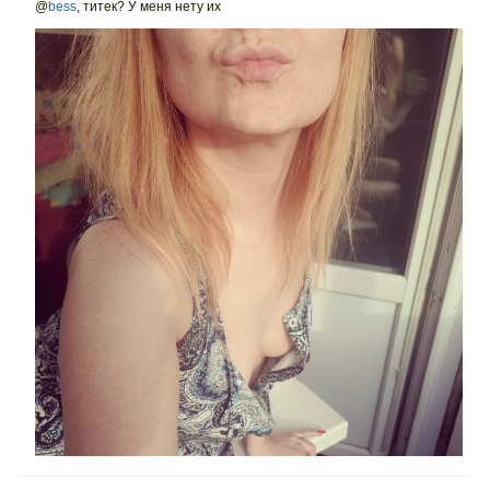
@
bess
,
титек? У меня нету их