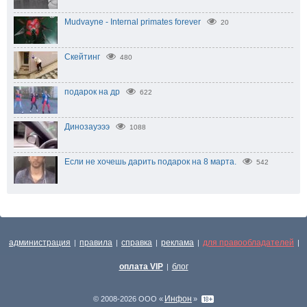
Mudvayne - Internal primates forever
20
Cкейтинг
480
подарок на др
622
Динозауэээ
1088
Если не хочешь дарить подарок на 8 марта.
542
администрация
правила
справка
реклама
для правообладателей
|
|
|
|
|
оплата VIP
блог
|
Инфон
© 2008-2026 ООО «
»