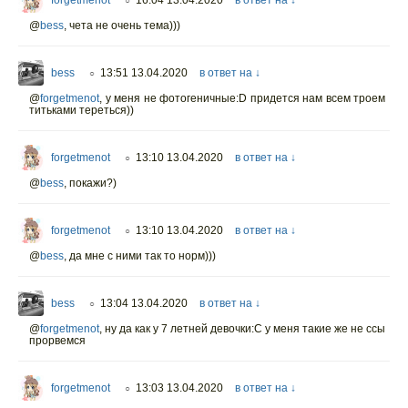
forgetmenot
16:04 13.04.2020
в ответ на ↓
○
@
bess
,
чета не очень тема)))
bess
13:51 13.04.2020
в ответ на ↓
○
@
forgetmenot
,
у меня не фотогеничные:D придется нам всем троем
титьками тереться))
forgetmenot
13:10 13.04.2020
в ответ на ↓
○
@
bess
,
покажи?)
forgetmenot
13:10 13.04.2020
в ответ на ↓
○
@
bess
,
да мне с ними так то норм)))
bess
13:04 13.04.2020
в ответ на ↓
○
@
forgetmenot
,
ну да как у 7 летней девочки:C у меня такие же не ссы
прорвемся
forgetmenot
13:03 13.04.2020
в ответ на ↓
○