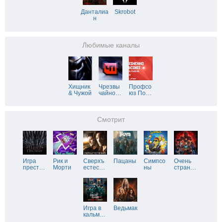
Данталиа
Skrobot
н
Любимые каналы
Хищник
Чрезвы
Профсо
& Чужой
чайно
…
юз По
…
Смотрит
Игра
Рик и
Сверхъ
Пацаны
Симпсо
Очень
прест
…
Морти
естес
…
ны
стран
…
Игра в
Ведьмак
кальм
…