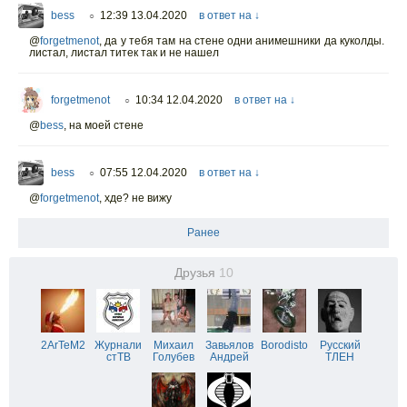
bess
12:39 13.04.2020
в ответ на ↓
○
@
forgetmenot
,
да у тебя там на стене одни анимешники да куколды.
листал, листал титек так и не нашел
forgetmenot
10:34 12.04.2020
в ответ на ↓
○
@
bess
,
на моей стене
bess
07:55 12.04.2020
в ответ на ↓
○
@
forgetmenot
,
хде? не вижу
Ранее
Друзья
10
2ArTeM2
Журнали
Михаил
Завьялов
Borodisto
Русский
стТВ
Голубев
Андрей
ТЛЕН