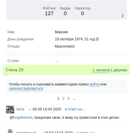
Рейтинг
Карма
Характер
127
0
0
Имя:
Максим
День рождения:
18 октября 1974, 51 год
Откуда:
Красноярск
О себе:
....
Стена
29
с начала
|
дерево
Чтобы писать и оценивать комментарии нужно
войти
или
зарегистрироваться
1
2
3
→
bess
00:39 14.04.2020
в ответ на ↓
○
@
forgetmenot
,
предложи свою, я вижу ты грамотная в этих делах