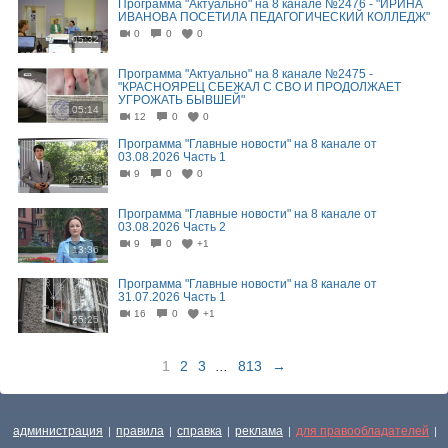
Программа "Актуально" на 8 канале №2476 - "ИРИНА
ИВАНОВА ПОСЕТИЛА ПЕДАГОГИЧЕСКИЙ КОЛЛЕДЖ"
0
0
0
05:32
Программа "Актуально" на 8 канале №2475 -
"КРАСНОЯРЕЦ СБЕЖАЛ С СВО И ПРОДОЛЖАЕТ
УГРОЖАТЬ БЫВШЕЙ"
05:14
12
0
0
Программа "Главные новости" на 8 канале от
03.08.2026 Часть 1
9
0
0
27:51
Программа "Главные новости" на 8 канале от
03.08.2026 Часть 2
9
0
+1
13:36
Программа "Главные новости" на 8 канале от
31.07.2026 Часть 1
16
0
+1
25:25
1
2
3
...
813
→
администрация
правила
справка
реклама
для правообладателей
|
|
|
|
|