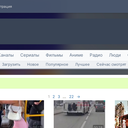
страция
Каналы
Сериалы
Фильмы
Аниме
Радио
Люди
Загрузить
Новое
Популярное
Лучшее
Сейчас смотрят
1
2
3
...
22
→
00:13
00:28