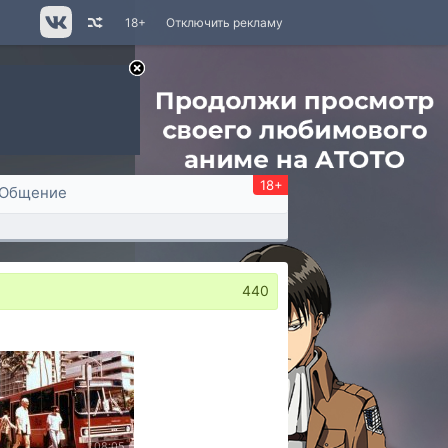
18+
Отключить рекламу
18+
Общение
440
08:05