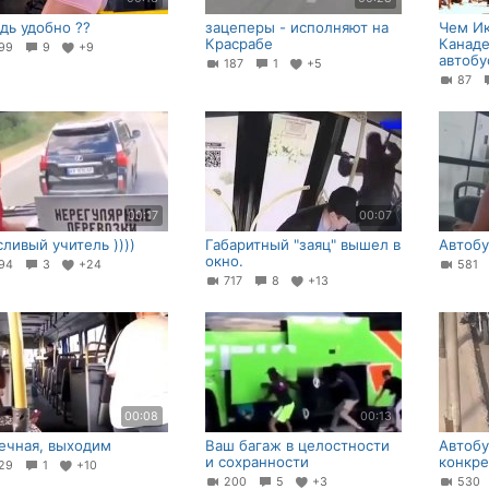
едь удобно ??
зацеперы - исполняют на
Чем И
Красрабе
Канаде
99
9
+9
автобу
187
1
+5
87
00:17
00:07
сливый учитель ))))
Габаритный "заяц" вышел в
Автоб
окно.
94
3
+24
581
717
8
+13
00:08
00:13
ечная, выходим
Ваш багаж в целостности
Автобу
и сохранности
конкре
29
1
+10
200
5
+3
53