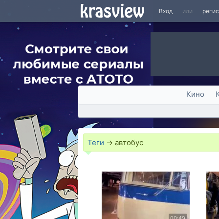
Вход
или
реги
Кино
Теги
→
автобус
00:49