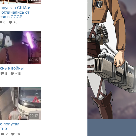
карусы в США и
 отличались от
сов в СССР
0
+6
00:15
усные войны
8
+18
00:17
с попутал
тно
0
2
+8