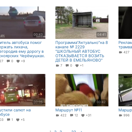
00:43
04:41
итель автобуса помог
Программа"Актуально"на 8
Реклам
ержать лихача,
канале № 2229
трамва
егородив ему дорогу в
"ШКОЛЬНЫЙ АВТОБУС
42
сноярских Черёмушках.
ОТКАЗЫВАЕТСЯ ВОЗИТЬ
ДЕТЕЙ В ЕМЕЛЬЯНОВО"
27
0
+9
7
0
+1
00:05
00:42
устили салют на
Маршрут №11
Маршр
обусе
422
12
+31
99
03
1
+5