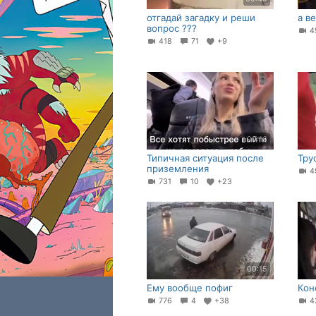
отгадай загадку и реши
а в
вопрос ???
4
418
71
+9
00:16
Типичная ситуация после
Тру
приземления
4
731
10
+23
00:15
Ему вообще пофиг
Кон
776
4
+38
4