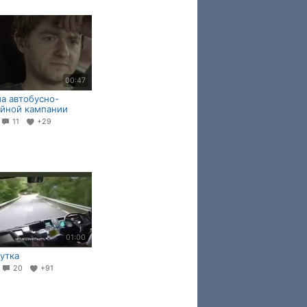
00:47
а автобусно-
йной кампании
7
11
+29
01:00
утка
6
20
+91