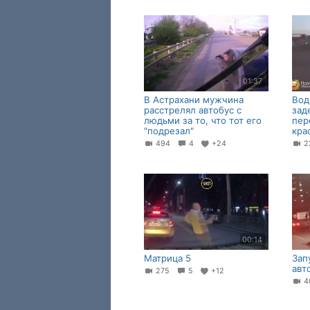
01:37
В Астрахани мужчина
Вод
расстрелял автобус с
зад
людьми за то, что тот его
пер
"подрезал"
кра
494
4
+24
2
00:14
Матрица 5
Зап
авт
275
5
+12
4