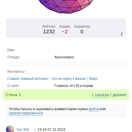
Рейтинг
Карма
Характер
1232
−2
0
Имя:
Откуда:
Красноярск
Интересы:
Самый главный интерес - это интерес к жизни !
,
Марс
О себе:
Главное что IQ в норме
Стена
1
с начала
|
дерево
Чтобы писать и оценивать комментарии нужно
войти
или
зарегистрироваться
Sol-365
19:19 07.11.2023
○