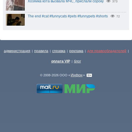
Хозяйка кота вызвала МЧС, прислали сороку
373
The end #cat #funnycats #pets #funnypets #shorts
72
администрация
правила
справка
реклама
для правообладателей
|
|
|
|
|
оплата VIP
блог
|
Инфон
© 2008-2026 ООО «
»