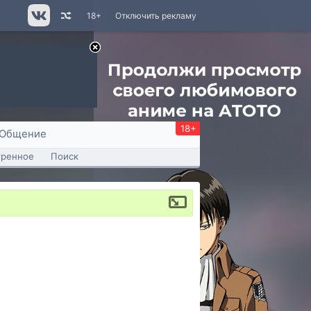
18+
Отключить рекламу
18+
Общение
тренное
Поиск