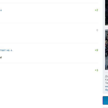
 ↓
+2
0
ответ на ↓
+9
е!
+3
До
Ка
Те
м
Ф