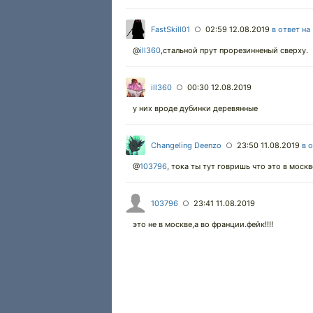
FastSkill01
02:59 12.08.2019
в ответ на
○
@
ill360
,стальной прут прорезинненый сверху.
ill360
00:30 12.08.2019
○
у них вроде дубинки деревянные
Changeling Deenzo
23:50 11.08.2019
в 
○
@
103796
,
тока ты тут говришь что это в москв
103796
23:41 11.08.2019
○
это не в москве,а во франции.фейк!!!!