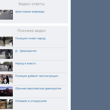
Видео-ответы
Арестовали инвалида
Похожее видео
Полиция гоняет народ
Д - Демократия
Народ и власть
Полиция дубасит митингующих
Обычная европейская демократия
Поймали и отмудохали