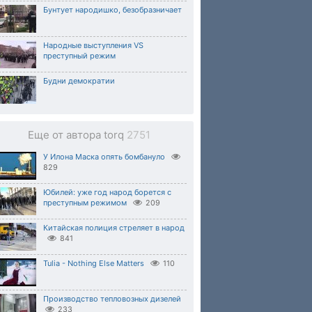
Бунтует народишко, безобразничает
Народные выступления VS
преступный режим
Будни демократии
Еще от автора torq
2751
У Илона Маска опять бомбануло
829
Юбилей: уже год народ борется с
преступным режимом
209
Китайская полиция стреляет в народ
841
Tulia - Nothing Else Matters
110
Производство тепловозных дизелей
233