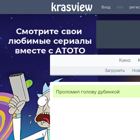
Вход
или
реги
Кино
Загрузить
Нов
Проломил голову дубинкой