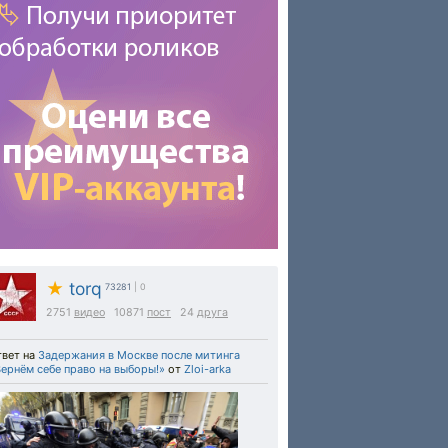
★
torq
73281
| 0
2751
видео
10871
пост
24
друга
твет на
Задержания в Москве после митинга
ернём себе право на выборы!»
от
Zloi-arka