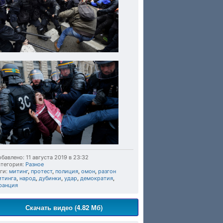
бавлено: 11 августа 2019 в 23:32
тегория:
Разное
ги:
митинг
,
протест
,
полиция
,
омон
,
разгон
итинга
,
народ
,
дубинки
,
удар
,
демократия
,
ранция
Скачать видео (4.82 Мб)