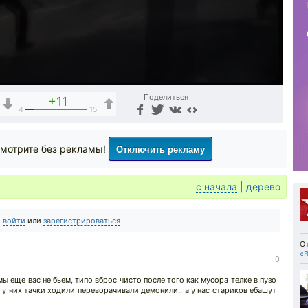
Поделиться
+11
4
15
Отключить рекламу
мотрите без рекламы!
с начала
|
дерево
о
войти
или
зарегистрироваться
О
«В
0
 еще вас не бьем, типо вброс чисто после того как мусора телке в пузо
да у них тачки ходили переворачивали демонили.. а у нас стариков ебашут