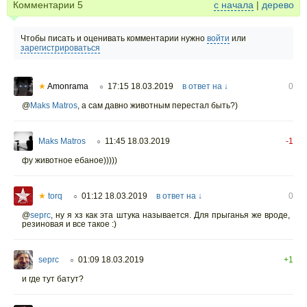
Комментарии
5
с начала
|
дерево
Чтобы писать и оценивать комментарии нужно
войти
или
зарегистрироваться
★
Amonrama
17:15 18.03.2019
в ответ на ↓
0
○
@
Maks Matros
,
а сам давно животным перестал быть?)
Maks Matros
11:45 18.03.2019
-1
○
фу животное ебаное)))))
★
torq
01:12 18.03.2019
в ответ на ↓
0
○
@
seprc
,
ну я хз как эта штука называется. Для прыганья же вроде,
резиновая и все такое :)
seprc
01:09 18.03.2019
+1
○
и где тут батут?