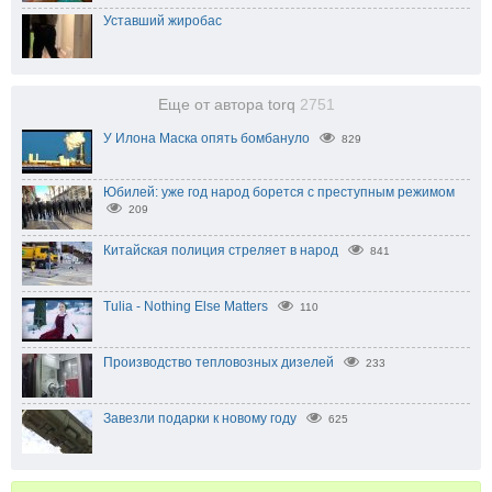
Уставший жиробас
Еще от автора torq
2751
У Илона Маска опять бомбануло
829
Юбилей: уже год народ борется с преступным режимом
209
Китайская полиция стреляет в народ
841
Tulia - Nothing Else Matters
110
Производство тепловозных дизелей
233
Завезли подарки к новому году
625