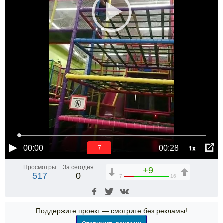
1x
00:00
00:28
6
Просмотры
За сегодня
+9
517
0
7
16
Поддержите проект — смотрите без рекламы!