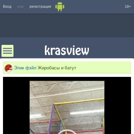
Вход
или
регистрация
18+
Эпик фэйл
Жиробасы и батут