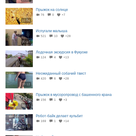
Прыжок на солнце
76
0
+7
01:04
Испугали малыша
521
10
+28
00:07
Лодочная экскурсия в Фукуоке
124
4
+13
01:00
Неожиданный собачий твист
420
6
+28
00:12
Прыжок в мусоропровод с башенного крана
156
1
+3
00:12
Робот-байк делает кульбит
169
1
+14
00:11