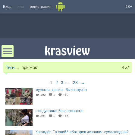
Вход
или
регистрация
18+
Теги
→
прыжок
457
1
2
3
...
23
→
мужская версия - было скучно
192
3
+10
00:06
с подушками безопасности
391
9
+15
01:11
Каскадёр Евгений Чеботарев исполнил сумасшедший