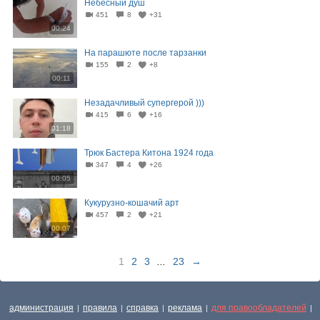
Небесный душ
451
8
+31
00:24
На парашюте после тарзанки
155
2
+8
00:11
Незадачливый супергерой )))
415
6
+16
01:18
Трюк Бастера Китона 1924 года
347
4
+26
00:05
Кукурузно-кошачий арт
457
2
+21
00:07
1
2
3
...
23
→
администрация
правила
справка
реклама
для правообладателей
|
|
|
|
|