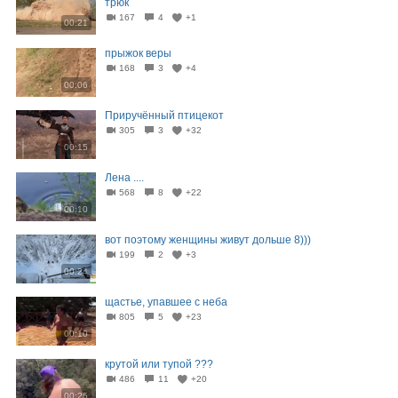
трюк
167
4
+1
00:21
прыжок веры
168
3
+4
00:06
Приручённый птицекот
305
3
+32
00:15
Лена ....
568
8
+22
00:10
вот поэтому женщины живут дольше 8)))
199
2
+3
00:24
щастье, упавшее с неба
805
5
+23
00:10
крутой или тупой ???
486
11
+20
00:25