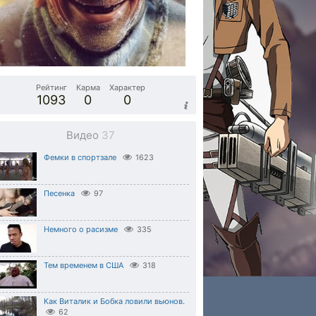
Рейтинг
Карма
Характер
1093
0
0
Видео
37
Фемки в спортзале
1623
Песенка
97
Немного о расизме
335
Тем временем в США
318
Как Виталик и Бобка ловили вьюнов.
62