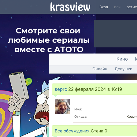
Вход
или
реги
Кино
Онлайн
Девушки
seprc
22 февраля 2024 в 16:19
Имя:
Откуда:
Красн
Все обсуждения.
Стена
0