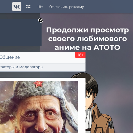
18+
Отключить рекламу
18+
Общение
раторы и модераторы