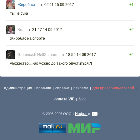
Жиробаст
02:11 15.09.2017
+1
○
ты че сука
Вго
21:47 14.09.2017
+2
○
Жиробас на спорте
Grommash HellScream
18:59 14.09.2017
+4
○
убожество... как можно до такого опуститься?!
администрация
правила
справка
реклама
для правообладателей
|
|
|
|
|
оплата VIP
блог
|
Инфон
© 2008-2026 ООО «
»