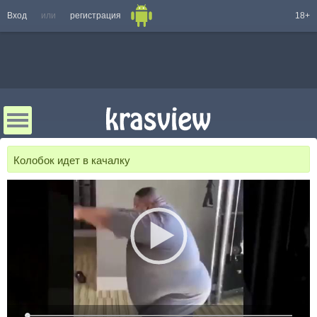
Вход
или
регистрация
18+
Колобок идет в качалку