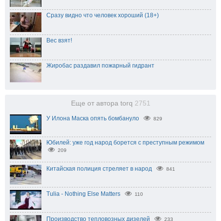
Сразу видно что человек хороший (18+)
Вес взят!
Жиробас раздавил пожарный гидрант
Еще от автора torq
2751
У Илона Маска опять бомбануло
829
Юбилей: уже год народ борется с преступным режимом
209
Китайская полиция стреляет в народ
841
Tulia - Nothing Else Matters
110
Производство тепловозных дизелей
233