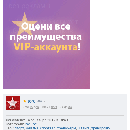
★
torq
73282
| 0
2751
видео
10871
пост
24
друга
Добавлено: 14 сентября 2017 в 18:49
Категория:
Разное
Теги:
спорт
,
качалка
,
спортзал
,
тренажеры
,
штанга
,
тренировки
,