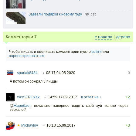
Завезли подарки к новому году
625
Комментарии
7
с начала
|
дерево
Чтобы писать и оценивать комментарии нужно
войти
или
зарегистрироваться
spartak8484
08:17 04.05.2020
0
○
А потом он сожрал 3 пиццы
xXxSERGxXx
14:59 17.09.2017
в ответ на ↓
+2
○
@
Жиробаст
,
печально наверное видеть свой хуй только через
зеркало?
★
Michaylov
10:13 15.09.2017
+3
○