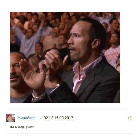
Жиробаст
02:12 15.09.2017
+1
○
на с вертушки