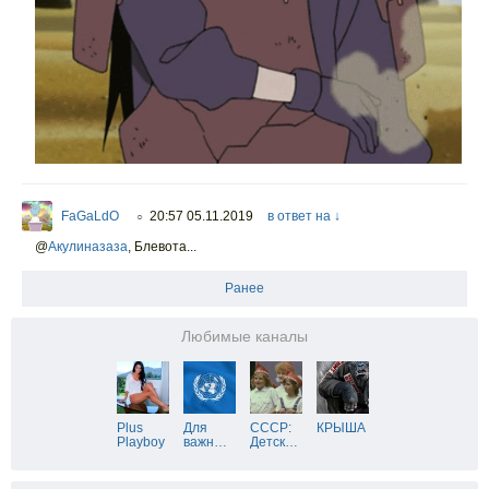
FaGaLdO
20:57 05.11.2019
в ответ на ↓
○
@
Акулиназаза
,
Блевота...
Ранее
Любимые каналы
Plus
Для
СССР:
КРЫША
Playboy
важн
…
Детск
…