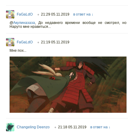
FaGaLdO
21:29 05.11.2019
в ответ на ↓
○
@
Акулиназаза
,
До недавнего времени вообще не смотрел, но
Наруто мне нравиться...
FaGaLdO
21:19 05.11.2019
○
Мне пох...
Changeling Deenzo
21:18 05.11.2019
в ответ на ↓
○