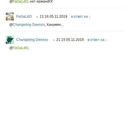
@
FaGaLdO
,
нет ержанdO!
FaGaLdO
21:16 05.11.2019
в ответ на ↓
○
@
Changeling Deenzo
,
Ханумян...
Changeling Deenzo
21:15 05.11.2019
в ответ на ↓
○
@
FaGaLdO
,