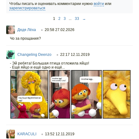
Чтобы писать и оценивать комментарии нужно
войти
или
зарегистрироваться
1
2
3
...
33
→
Дядя Лёха
20:58 27.02.2026
○
Чо за прощания?
Changeling Deenzo
22:17 12.11.2019
○
- Эй ребята! Большая птица отложила яйцо!
- Ещё яйцо и ещё одно и ещё...
KARACULI
13:52 12.11.2019
○