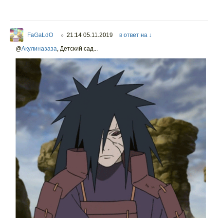
FaGaLdO
21:14 05.11.2019
в ответ на ↓
○
@
Акулиназаза
,
Детский сад...