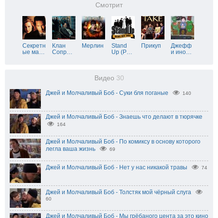
Смотрит
Секретн
Клан
Мерлин
Stand
Прикуп
Джефф
ые ма
…
Сопр
…
Up (Р
…
и ино
…
Видео
30
Джей и Молчаливый Боб - Суки бля поганые
140
Джей и Молчаливый Боб - Знаешь что делают в тюрячке
164
Джей и Молчаливый Боб - По комиксу в основу которого
легла ваша жизнь
69
Джей и Молчаливый Боб - Нет у нас никакой травы
74
Джей и Молчаливый Боб - Толстяк мой чёрный слуга
60
Джей и Молчаливый Боб - Мы грёбаного цента за это кино