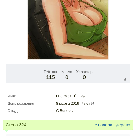
Рейтинг
Карма
Характер
115
0
0
Имя:
Ħ ت ® ¦ λ | Ґ ł ^ ۞
День рождения:
8 марта 2019, 7 лет
Откуда:
С Венеры
Стена
324
с начала
|
дерево